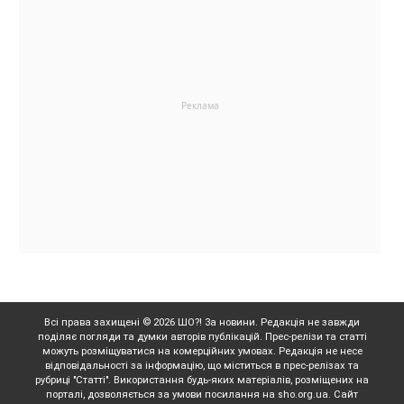
Всі права захищені © 2026 ШО?! За новини. Редакція не завжди
поділяє погляди та думки авторів публікацій. Прес-релізи та статті
можуть розміщуватися на комерційних умовах. Редакція не несе
відповідальності за інформацію, що міститься в прес-релізах та
рубриці "Статті". Використання будь-яких матеріалів, розміщених на
порталі, дозволяється за умови посилання на sho.org.ua. Сайт