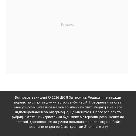
Всі права захищені © 2026 ШО?! За новини. Редакція не завжди
поділяє погляди та думки авторів публікацій. Прес-релізи та статті
можуть розміщуватися на комерційних умовах. Редакція не несе
відповідальності за інформацію, що міститься в прес-релізах та
рубриці "Статті". Використання будь-яких матеріалів, розміщених на
порталі, дозволяється за умови посилання на sho.org.ua. Сайт
призначено для осіб, які досягли 21-річного віку.