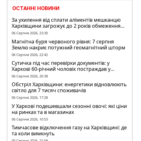
ОСТАННІ НОВИНИ
За ухилення від сплати аліментів мешканцю
Харківщини загрожує до 2 років обмеження
волі
06 Серпня 2026, 23:30
Магнітна буря червоного рівня: 7 серпня
Землю накриє потужний геомагнітний шторм
06 Серпня 2026, 22:42
Сутичка під час перевірки документів: у
Харкові 60-річний чоловік постраждав у
конфлікті з ТЦК
06 Серпня 2026, 20:38
Обстріл Харківщини: енергетики відновлюють
світло для 7 тисяч споживачів
06 Серпня 2026, 17:28
У Харкові подешевшали сезонні овочі: які ціни
на ринках та в магазинах
06 Серпня 2026, 10:53
Тимчасове відключення газу на Харківщині: де
та коли вимкнуть
05 Серпня 2026, 21:59