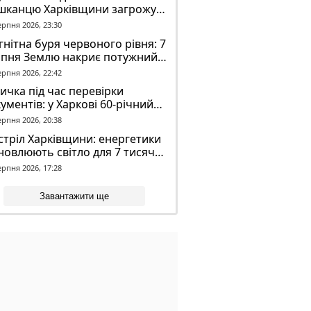
шканцю Харківщини загрожує
2 років обмеження волі
ерпня 2026, 23:30
нітна буря червоного рівня: 7
рпня Землю накриє потужний
омагнітний шторм
ерпня 2026, 22:42
ичка під час перевірки
ументів: у Харкові 60-річний
овік постраждав у конфлікті з
ерпня 2026, 20:38
К
тріл Харківщини: енергетики
новлюють світло для 7 тисяч
оживачів
ерпня 2026, 17:28
Завантажити ще