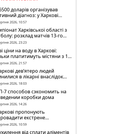
6500 доларів організував
тивний діагноз: у Харкові
ідомили про підозру
ерпня 2026, 10:57
завідувачу психлікарні
піонат Харківської області з
болу: розклад матчів 13-го
у на 8 серпня
ерпня 2026, 23:23
і ціни на воду в Харкові:
льки платитимуть містяни з 1
втня
ерпня 2026, 21:57
аркові дев’ятеро людей
нилися в лікарні внаслідок
П з автобусом
ерпня 2026, 18:03
П-7 способов сэкономить на
зведении коробки дома
ерпня 2026, 14:26
Харкові пропонують
провадити екстрене
віщення в трамваях і
ерпня 2026, 10:59
олейбусах
ухилення від сплати аліментів