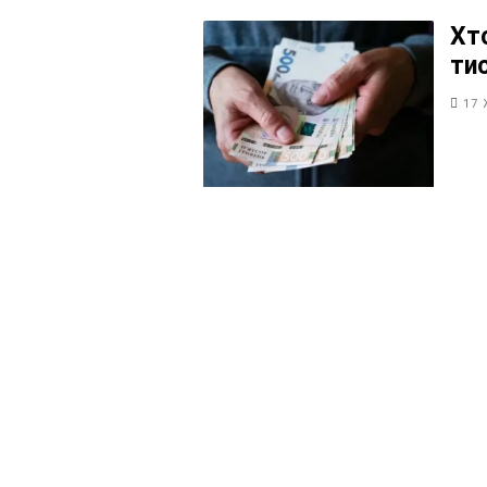
Хт
ти
17 