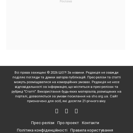
Всі права захищені © 2026 ШО?! За новини. Редакція не завжди
поділяє погляди та думки авторів публікацій. Прес-релізи та статті
можуть розміщуватися на комерційних умовах. Редакція не несе
відповідальності за інформацію, що міститься в прес-релізах та
рубриці "Статті". Використання будь-яких матеріалів, розміщених на
порталі, дозволяється за умови посилання на sho.org.ua. Сайт
призначено для осіб, які досягли 21-річного віку.
Прес-релізи
Про проект
Контакти
Політика конфіденційності
Правила користування