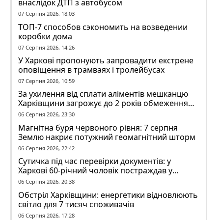
внаслідок ДТП з автобусом
07 Серпня 2026, 18:03
ТОП-7 способов сэкономить на возведении
коробки дома
07 Серпня 2026, 14:26
У Харкові пропонують запровадити екстрене
оповіщення в трамваях і тролейбусах
07 Серпня 2026, 10:59
За ухилення від сплати аліментів мешканцю
Харківщини загрожує до 2 років обмеження
волі
06 Серпня 2026, 23:30
Магнітна буря червоного рівня: 7 серпня
Землю накриє потужний геомагнітний шторм
06 Серпня 2026, 22:42
Сутичка під час перевірки документів: у
Харкові 60-річний чоловік постраждав у
конфлікті з ТЦК
06 Серпня 2026, 20:38
Обстріл Харківщини: енергетики відновлюють
світло для 7 тисяч споживачів
06 Серпня 2026, 17:28