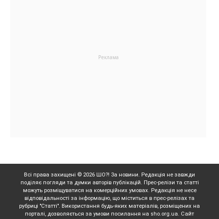
Всі права захищені © 2026 ШО?! За новини. Редакція не завжди
поділяє погляди та думки авторів публікацій. Прес-релізи та статті
можуть розміщуватися на комерційних умовах. Редакція не несе
відповідальності за інформацію, що міститься в прес-релізах та
рубриці "Статті". Використання будь-яких матеріалів, розміщених на
порталі, дозволяється за умови посилання на sho.org.ua. Сайт