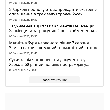
07 Серпня 2026, 14:26
У Харкові пропонують запровадити екстрене
оповіщення в трамваях і тролейбусах
07 Серпня 2026, 10:59
За ухилення від сплати аліментів мешканцю
Харківщини загрожує до 2 років обмеження
волі
06 Серпня 2026, 23:30
Магнітна буря червоного рівня: 7 серпня
Землю накриє потужний геомагнітний шторм
06 Серпня 2026, 22:42
Сутичка під час перевірки документів: у
Харкові 60-річний чоловік постраждав у
конфлікті з ТЦК
06 Серпня 2026, 20:38
Завантажити ще