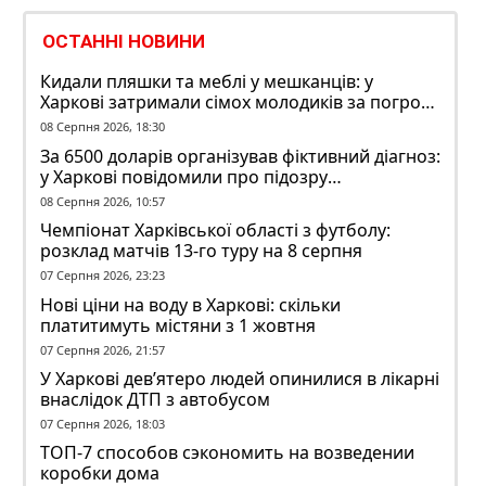
ОСТАННІ НОВИНИ
Кидали пляшки та меблі у мешканців: у
Харкові затримали сімох молодиків за погром
у гуртожитку
08 Серпня 2026, 18:30
За 6500 доларів організував фіктивний діагноз:
у Харкові повідомили про підозру
ексзавідувачу психлікарні
08 Серпня 2026, 10:57
Чемпіонат Харківської області з футболу:
розклад матчів 13-го туру на 8 серпня
07 Серпня 2026, 23:23
Нові ціни на воду в Харкові: скільки
платитимуть містяни з 1 жовтня
07 Серпня 2026, 21:57
У Харкові дев’ятеро людей опинилися в лікарні
внаслідок ДТП з автобусом
07 Серпня 2026, 18:03
ТОП-7 способов сэкономить на возведении
коробки дома