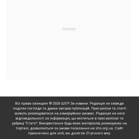
Всі права захищені © 2026 ШО?! За новини. Редакція не завжди
поділяє погляди та думки авторів публікацій. Прес-релізи та статті
можуть розміщуватися на комерційних умовах. Редакція не несе
відповідальності за інформацію, що міститься в прес-релізах та
рубриці "Статті". Використання будь-яких матеріалів, розміщених на
порталі, дозволяється за умови посилання на sho.org.ua. Сайт
призначено для осіб, які досягли 21-річного віку.