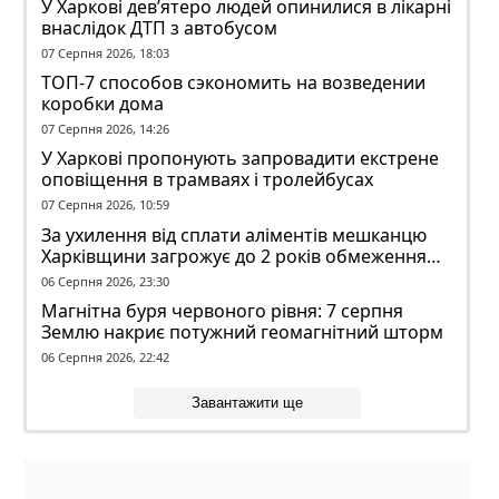
У Харкові дев’ятеро людей опинилися в лікарні
внаслідок ДТП з автобусом
07 Серпня 2026, 18:03
ТОП-7 способов сэкономить на возведении
коробки дома
07 Серпня 2026, 14:26
У Харкові пропонують запровадити екстрене
оповіщення в трамваях і тролейбусах
07 Серпня 2026, 10:59
За ухилення від сплати аліментів мешканцю
Харківщини загрожує до 2 років обмеження
волі
06 Серпня 2026, 23:30
Магнітна буря червоного рівня: 7 серпня
Землю накриє потужний геомагнітний шторм
06 Серпня 2026, 22:42
Завантажити ще