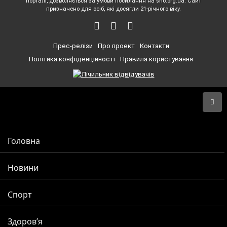
порталі, дозволяється за умови посилання на sho.org.ua. Сайт
призначено для осіб, які досягли 21-річного віку.
Прес-релізи
Про проект
Контакти
Політика конфіденційності
Правила користування
Головна
Новини
Спорт
Здоров’я