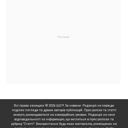
Всі права захищені © 2026 ШО?! За новини. Редакція не завжди
поділяє погляди та думки авторів публікацій. Прес-релізи та статті
можуть розміщуватися на комерційних умовах. Редакція не несе
відповідальності за інформацію, що міститься в прес-релізах та
рубриці "Статті". Використання будь-яких матеріалів, розміщених на