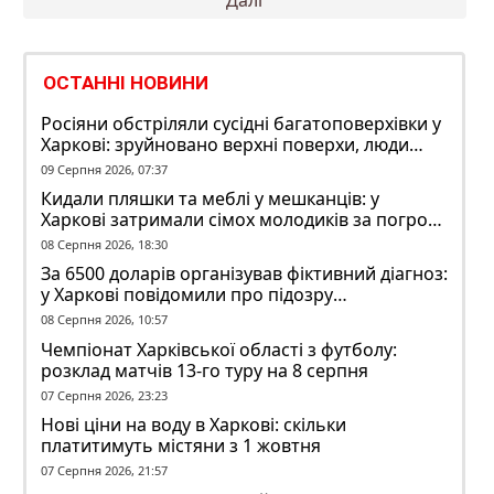
записів
ОСТАННІ НОВИНИ
Росіяни обстріляли сусідні багатоповерхівки у
Харкові: зруйновано верхні поверхи, люди
заблоковані
09 Серпня 2026, 07:37
Кидали пляшки та меблі у мешканців: у
Харкові затримали сімох молодиків за погром
у гуртожитку
08 Серпня 2026, 18:30
За 6500 доларів організував фіктивний діагноз:
у Харкові повідомили про підозру
ексзавідувачу психлікарні
08 Серпня 2026, 10:57
Чемпіонат Харківської області з футболу:
розклад матчів 13-го туру на 8 серпня
07 Серпня 2026, 23:23
Нові ціни на воду в Харкові: скільки
платитимуть містяни з 1 жовтня
07 Серпня 2026, 21:57