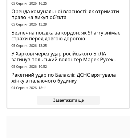
05 Серпня 2026, 16:25
Оренда комунальної власності: як отримати
право на викуп об’єкта
05 Серпня 2026, 13:29
Безпечна поїздка за кордон: як Sharry знімає
страхи перед довгою дорогою
05 Серпня 2026, 13:25
У Харкові через удар російського БпЛА
загинув польський волонтер Марек Русек-
Вольський
05 Серпня 2026, 10:52
Ракетний удар по Балаклії: ДСНС врятувала
жінку з палаючого будинку
04 Серпня 2026, 18:11
Завантажити ще