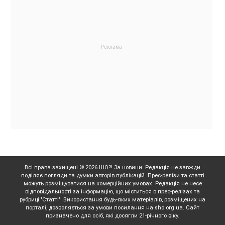
Всі права захищені © 2026 ШО?! За новини. Редакція не завжди
поділяє погляди та думки авторів публікацій. Прес-релізи та статті
можуть розміщуватися на комерційних умовах. Редакція не несе
відповідальності за інформацію, що міститься в прес-релізах та
рубриці "Статті". Використання будь-яких матеріалів, розміщених на
порталі, дозволяється за умови посилання на sho.org.ua. Сайт
призначено для осіб, які досягли 21-річного віку.