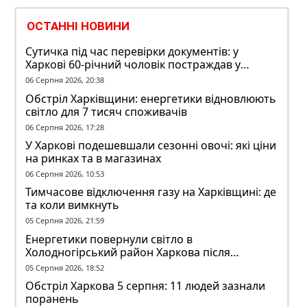
ОСТАННІ НОВИНИ
Сутичка під час перевірки документів: у
Харкові 60-річний чоловік постраждав у
конфлікті з ТЦК
06 Серпня 2026, 20:38
Обстріл Харківщини: енергетики відновлюють
світло для 7 тисяч споживачів
06 Серпня 2026, 17:28
У Харкові подешевшали сезонні овочі: які ціни
на ринках та в магазинах
06 Серпня 2026, 10:53
Тимчасове відключення газу на Харківщині: де
та коли вимкнуть
05 Серпня 2026, 21:59
Енергетики повернули світло в
Холодногірський район Харкова після
ворожого обстрілу
05 Серпня 2026, 18:52
Обстріл Харкова 5 серпня: 11 людей зазнали
поранень