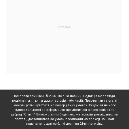
Всі права захищені © 2026 ШО?! За новини. Редакція не завжди
поділяє погляди та думки авторів публікацій. Прес-релізи та статті
можуть розміщуватися на комерційних умовах. Редакція не несе
відповідальності за інформацію, що міститься в прес-релізах та
рубриці "Статті". Використання будь-яких матеріалів, розміщених на
порталі, дозволяється за умови посилання на sho.org.ua. Сайт
призначено для осіб, які досягли 21-річного віку.