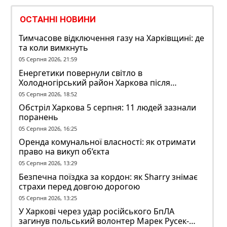
ОСТАННІ НОВИНИ
Тимчасове відключення газу на Харківщині: де
та коли вимкнуть
05 Серпня 2026, 21:59
Енергетики повернули світло в
Холодногірський район Харкова після
ворожого обстрілу
05 Серпня 2026, 18:52
Обстріл Харкова 5 серпня: 11 людей зазнали
поранень
05 Серпня 2026, 16:25
Оренда комунальної власності: як отримати
право на викуп об’єкта
05 Серпня 2026, 13:29
Безпечна поїздка за кордон: як Sharry знімає
страхи перед довгою дорогою
05 Серпня 2026, 13:25
У Харкові через удар російського БпЛА
загинув польський волонтер Марек Русек-