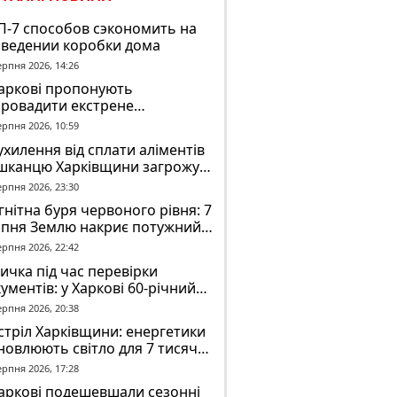
П-7 способов сэкономить на
зведении коробки дома
ерпня 2026, 14:26
Харкові пропонують
провадити екстрене
віщення в трамваях і
ерпня 2026, 10:59
олейбусах
ухилення від сплати аліментів
шканцю Харківщини загрожує
2 років обмеження волі
ерпня 2026, 23:30
нітна буря червоного рівня: 7
рпня Землю накриє потужний
омагнітний шторм
ерпня 2026, 22:42
ичка під час перевірки
ументів: у Харкові 60-річний
овік постраждав у конфлікті з
ерпня 2026, 20:38
К
тріл Харківщини: енергетики
новлюють світло для 7 тисяч
оживачів
ерпня 2026, 17:28
аркові подешевшали сезонні