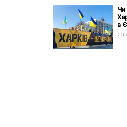
Чи
Ха
в Є
16 