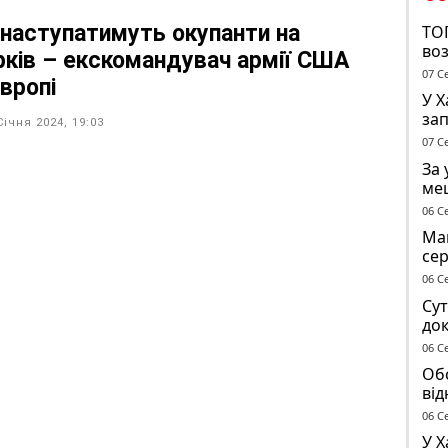
 наступатимуть окупанти на
ТО
во
рків – екскомандувач армії США
07 С
вропі
У 
за
Січня 2024, 19:03
опо
07 С
тр
За 
ме
до 
06 С
Маг
се
ге
06 С
Сут
док
чол
06 С
ТЦ
Обс
від
сп
06 С
У Х