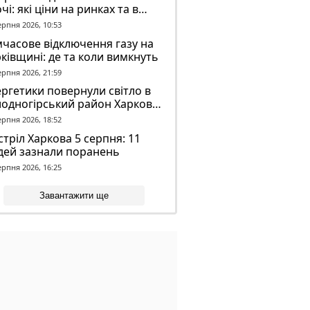
чі: які ціни на ринках та в
газинах
ерпня 2026, 10:53
часове відключення газу на
ківщині: де та коли вимкнуть
ерпня 2026, 21:59
ргетики повернули світло в
лодногірський район Харкова
ля ворожого обстрілу
ерпня 2026, 18:52
тріл Харкова 5 серпня: 11
дей зазнали поранень
ерпня 2026, 16:25
Завантажити ще