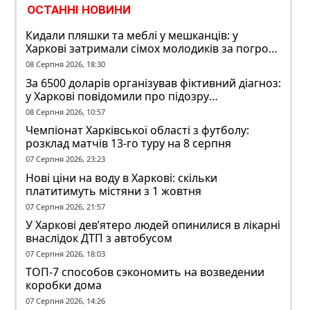
ОСТАННІ НОВИНИ
Кидали пляшки та меблі у мешканців: у
Харкові затримали сімох молодиків за погром
у гуртожитку
08 Серпня 2026, 18:30
За 6500 доларів організував фіктивний діагноз:
у Харкові повідомили про підозру
ексзавідувачу психлікарні
08 Серпня 2026, 10:57
Чемпіонат Харківської області з футболу:
розклад матчів 13-го туру на 8 серпня
07 Серпня 2026, 23:23
Нові ціни на воду в Харкові: скільки
платитимуть містяни з 1 жовтня
07 Серпня 2026, 21:57
У Харкові дев’ятеро людей опинилися в лікарні
внаслідок ДТП з автобусом
07 Серпня 2026, 18:03
ТОП-7 способов сэкономить на возведении
коробки дома
07 Серпня 2026, 14:26