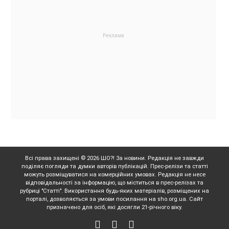
Всі права захищені © 2026 ШО?! За новини. Редакція не завжди
поділяє погляди та думки авторів публікацій. Прес-релізи та статті
можуть розміщуватися на комерційних умовах. Редакція не несе
відповідальності за інформацію, що міститься в прес-релізах та
рубриці "Статті". Використання будь-яких матеріалів, розміщених на
порталі, дозволяється за умови посилання на sho.org.ua. Сайт
призначено для осіб, які досягли 21-річного віку.