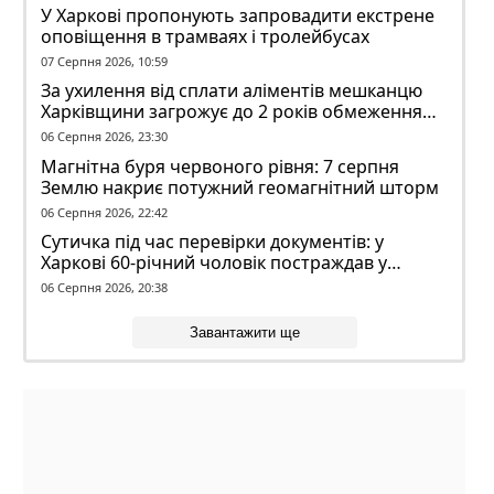
У Харкові пропонують запровадити екстрене
оповіщення в трамваях і тролейбусах
07 Серпня 2026, 10:59
За ухилення від сплати аліментів мешканцю
Харківщини загрожує до 2 років обмеження
волі
06 Серпня 2026, 23:30
Магнітна буря червоного рівня: 7 серпня
Землю накриє потужний геомагнітний шторм
06 Серпня 2026, 22:42
Сутичка під час перевірки документів: у
Харкові 60-річний чоловік постраждав у
конфлікті з ТЦК
06 Серпня 2026, 20:38
Завантажити ще