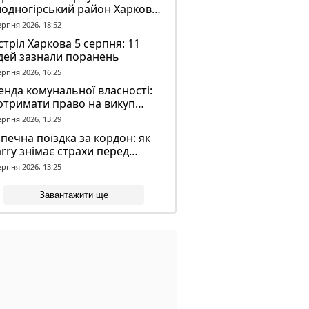
лодногірський район Харкова
ля ворожого обстрілу
ерпня 2026, 18:52
тріл Харкова 5 серпня: 11
дей зазнали поранень
ерпня 2026, 16:25
нда комунальної власності:
отримати право на викуп
єкта
ерпня 2026, 13:29
печна поїздка за кордон: як
rry знімає страхи перед
вгою дорогою
ерпня 2026, 13:25
Завантажити ще