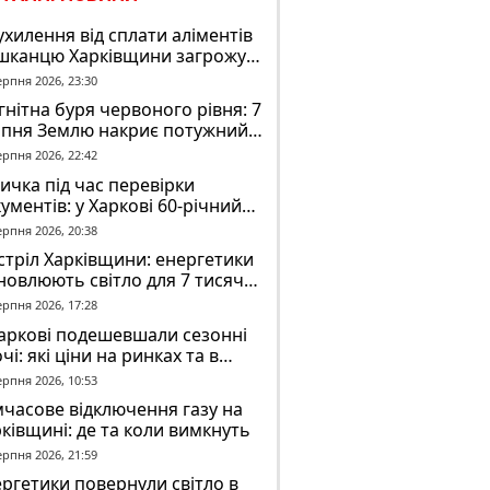
ухилення від сплати аліментів
шканцю Харківщини загрожує
2 років обмеження волі
ерпня 2026, 23:30
нітна буря червоного рівня: 7
рпня Землю накриє потужний
омагнітний шторм
ерпня 2026, 22:42
ичка під час перевірки
ументів: у Харкові 60-річний
овік постраждав у конфлікті з
ерпня 2026, 20:38
К
тріл Харківщини: енергетики
новлюють світло для 7 тисяч
оживачів
ерпня 2026, 17:28
аркові подешевшали сезонні
чі: які ціни на ринках та в
газинах
ерпня 2026, 10:53
часове відключення газу на
ківщині: де та коли вимкнуть
ерпня 2026, 21:59
ргетики повернули світло в