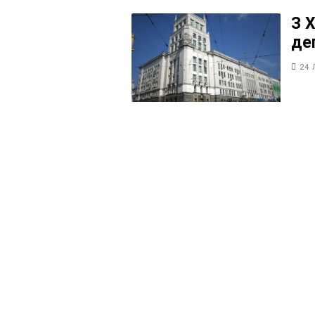
З 
де
24 