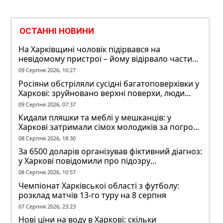
ОСТАННІ НОВИНИ
На Харківщині чоловік підірвався на
невідомому пристрої – йому відірвало частину
руки
09 Серпня 2026, 10:27
Росіяни обстріляли сусідні багатоповерхівки у
Харкові: зруйновано верхні поверхи, люди
заблоковані
09 Серпня 2026, 07:37
Кидали пляшки та меблі у мешканців: у
Харкові затримали сімох молодиків за погром
у гуртожитку
08 Серпня 2026, 18:30
За 6500 доларів організував фіктивний діагноз:
у Харкові повідомили про підозру
ексзавідувачу психлікарні
08 Серпня 2026, 10:57
Чемпіонат Харківської області з футболу:
розклад матчів 13-го туру на 8 серпня
07 Серпня 2026, 23:23
Нові ціни на воду в Харкові: скільки