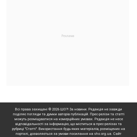
Всі права захищені © 2026 ШО?! За новини. Редакція не завжди
поділяє погляди та думки авторів публікацій. Прес-релізи та статті
можуть розміщуватися на комерційних умовах. Редакція не несе
відповідальності за інформацію, що міститься в прес-релізах та
рубриці "Статті". Використання будь-яких матеріалів, розміщених на
порталі, дозволяється за умови посилання на sho.org.ua. Сайт