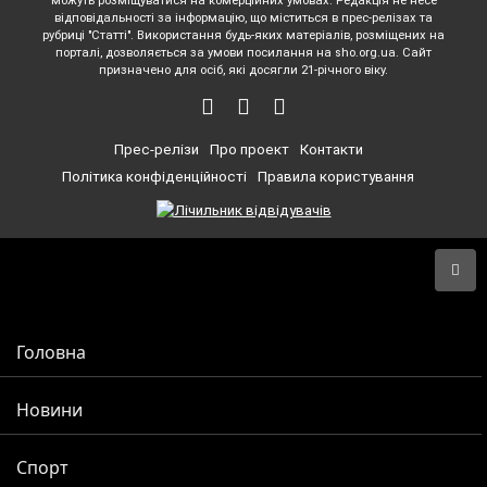
можуть розміщуватися на комерційних умовах. Редакція не несе
відповідальності за інформацію, що міститься в прес-релізах та
рубриці "Статті". Використання будь-яких матеріалів, розміщених на
порталі, дозволяється за умови посилання на sho.org.ua. Сайт
призначено для осіб, які досягли 21-річного віку.
Прес-релізи
Про проект
Контакти
Політика конфіденційності
Правила користування
Головна
Новини
Спорт