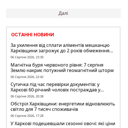
Пагінація
Далі
записів
ОСТАННІ НОВИНИ
За ухилення від сплати аліментів мешканцю
Харківщини загрожує до 2 років обмеження
волі
06 Серпня 2026, 23:30
Магнітна буря червоного рівня: 7 серпня
Землю накриє потужний геомагнітний шторм
06 Серпня 2026, 22:42
Сутичка під час перевірки документів: у
Харкові 60-річний чоловік постраждав у
конфлікті з ТЦК
06 Серпня 2026, 20:38
Обстріл Харківщини: енергетики відновлюють
світло для 7 тисяч споживачів
06 Серпня 2026, 17:28
У Харкові подешевшали сезонні овочі: які ціни