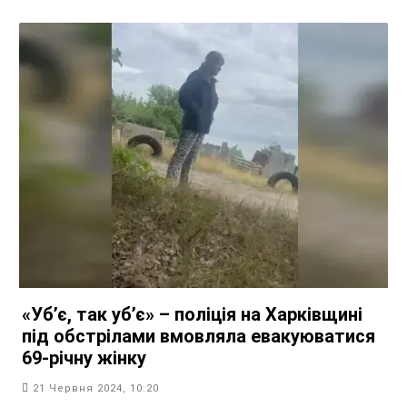
«Убʼє, так убʼє» – поліція на Харківщині
під обстрілами вмовляла евакуюватися
69-річну жінку
21 Червня 2024, 10:20