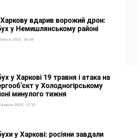
 Харкову вдарив ворожий дрон:
бух у Немишлянському районі
Липня 2025, 06:08
ух у Харкові 19 травня і атака на
ергооб’єкт у Холодногірському
йоні минулого тижня
Травня 2025, 15:32
ухи у Харкові: росіяни завдали