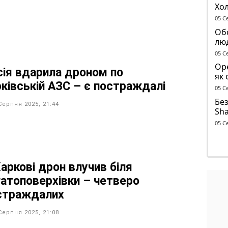
Хо
піс
05 С
Обс
лю
05 С
Оре
сія вдарила дроном по
як 
рківській АЗС – є постраждалі
об’
05 С
Без
Серпня 2025, 21:44
Sha
до
05 С
Харкові дрон влучив біля
гатоповерхівки – четверо
страждалих
Серпня 2025, 21:08