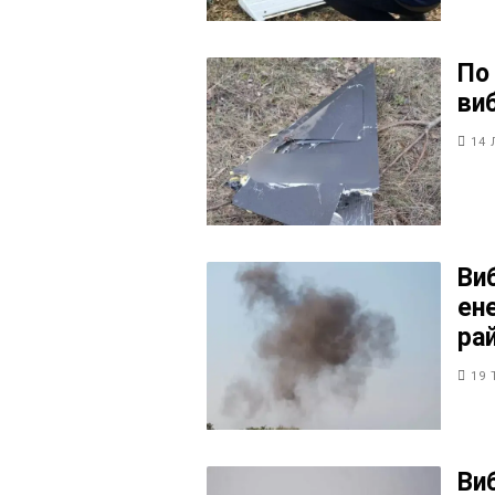
По
ви
14 
Виб
ен
ра
19 
Виб