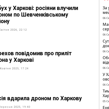
ух у Харкові: росіяни влучили
За 
ме
оном по Шевченківському
до 
06 С
йону
Маг
се
Квітня 2026, 22:12
ге
06 С
Сут
док
чол
06 С
рехов повідомив про приліт
ТЦ
Обс
она у Харкові
від
сп
06 С
Жовтня 2025, 17:24
У Х
ово
ма
06 С
Тим
Хар
сія вдарила дроном по Харкову
05 С
Ене
Вересня 2025, 19:40