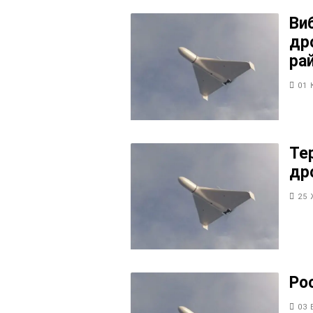
Виб
др
ра
01 
Те
др
25 
Ро
03 