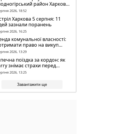
лодногірський район Харкова
ля ворожого обстрілу
ерпня 2026, 18:52
тріл Харкова 5 серпня: 11
дей зазнали поранень
ерпня 2026, 16:25
нда комунальної власності:
отримати право на викуп
єкта
ерпня 2026, 13:29
печна поїздка за кордон: як
rry знімає страхи перед
вгою дорогою
ерпня 2026, 13:25
Завантажити ще