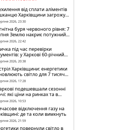
ухилення від сплати аліментів
шканцю Харківщини загрожує
2 років обмеження волі
ерпня 2026, 23:30
нітна буря червоного рівня: 7
рпня Землю накриє потужний
омагнітний шторм
ерпня 2026, 22:42
ичка під час перевірки
ументів: у Харкові 60-річний
овік постраждав у конфлікті з
ерпня 2026, 20:38
К
тріл Харківщини: енергетики
новлюють світло для 7 тисяч
оживачів
ерпня 2026, 17:28
аркові подешевшали сезонні
чі: які ціни на ринках та в
газинах
ерпня 2026, 10:53
часове відключення газу на
ківщині: де та коли вимкнуть
ерпня 2026, 21:59
ргетики повернули світло в