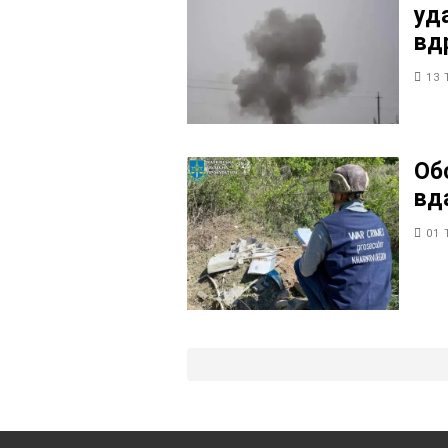
уд
вд
13 
Об
вд
01 
Пагінація
записів