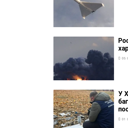
Ро
ха
05 
У 
ба
по
01 