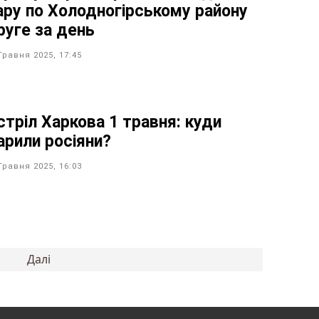
ару по Холодногірському району
руге за день
Травня 2025, 17:45
стріл Харкова 1 травня: куди
арили росіяни?
Травня 2025, 16:03
Далі