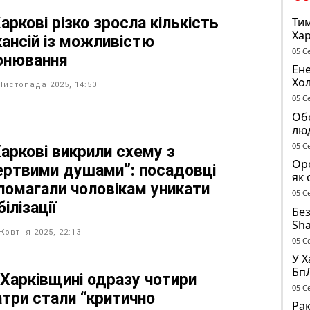
аркові різко зросла кількість
Тим
Хар
кансій із можливістю
05 С
онювання
Ене
Хо
Листопада 2025, 14:50
піс
05 С
Обс
лю
05 С
Харкові викрили схему з
Оре
ертвими душами”: посадовці
як 
помагали чоловікам уникати
об’
05 С
ілізації
Без
Sha
Жовтня 2025, 22:13
до
05 С
У Х
Бп
 Харківщині одразу чотири
вол
05 С
атри стали “критично
Во
Рак