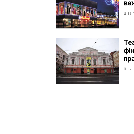
ва
19 
Те
фі
пра
02 