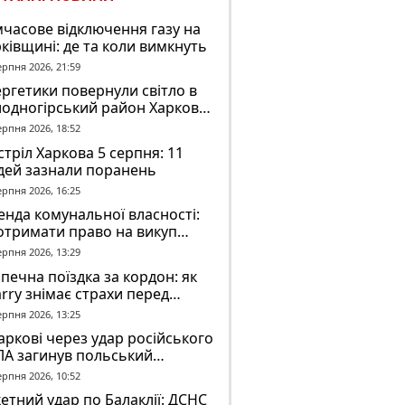
часове відключення газу на
ківщині: де та коли вимкнуть
ерпня 2026, 21:59
ргетики повернули світло в
лодногірський район Харкова
ля ворожого обстрілу
ерпня 2026, 18:52
тріл Харкова 5 серпня: 11
дей зазнали поранень
ерпня 2026, 16:25
нда комунальної власності:
отримати право на викуп
єкта
ерпня 2026, 13:29
печна поїздка за кордон: як
rry знімає страхи перед
вгою дорогою
ерпня 2026, 13:25
аркові через удар російського
ЛА загинув польський
онтер Марек Русек-
ерпня 2026, 10:52
льський
етний удар по Балаклії: ДСНС