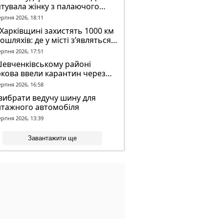
тувала жінку з палаючого
динку
ерпня 2026, 18:11
Харківщині захистять 1000 км
ошляхів: де у місті з’являться
идронові сітки
ерпня 2026, 17:51
Шевченківському районі
кова ввели карантин через
аженого кажана
ерпня 2026, 16:58
вибрати ведучу шину для
нтажного автомобіля
ерпня 2026, 13:39
Завантажити ще