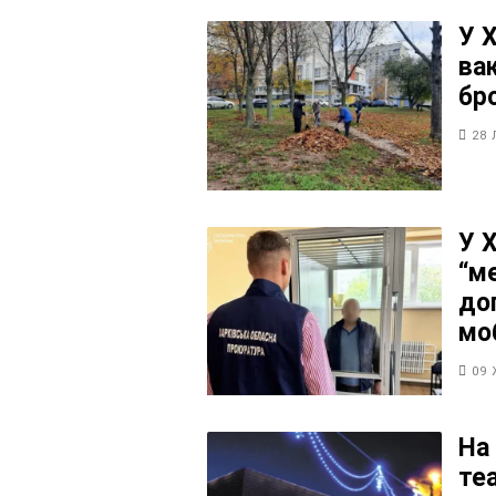
У Х
ва
бр
28 
У 
“м
до
моб
09 
На
те