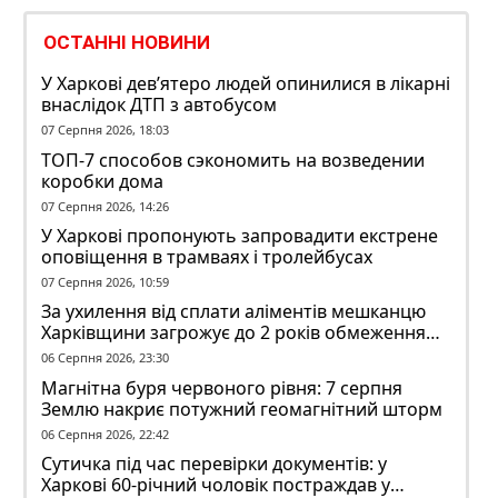
ОСТАННІ НОВИНИ
У Харкові дев’ятеро людей опинилися в лікарні
внаслідок ДТП з автобусом
07 Серпня 2026, 18:03
ТОП-7 способов сэкономить на возведении
коробки дома
07 Серпня 2026, 14:26
У Харкові пропонують запровадити екстрене
оповіщення в трамваях і тролейбусах
07 Серпня 2026, 10:59
За ухилення від сплати аліментів мешканцю
Харківщини загрожує до 2 років обмеження
волі
06 Серпня 2026, 23:30
Магнітна буря червоного рівня: 7 серпня
Землю накриє потужний геомагнітний шторм
06 Серпня 2026, 22:42
Сутичка під час перевірки документів: у
Харкові 60-річний чоловік постраждав у