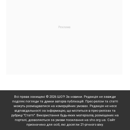
Всі права захищені © 2026 ШО?! За новини. Редакція не завжди
поділяє погляди та думки авторів публікацій. Прес-релізи та статті
можуть розміщуватися на комерційних умовах. Редакція не несе
відповідальності за інформацію, що міститься в прес-релізах та
рубриці "Статті". Використання будь-яких матеріалів, розміщених на
порталі, дозволяється за умови посилання на sho.org.ua. Сайт
призначено для осіб, які досягли 21-річного віку.