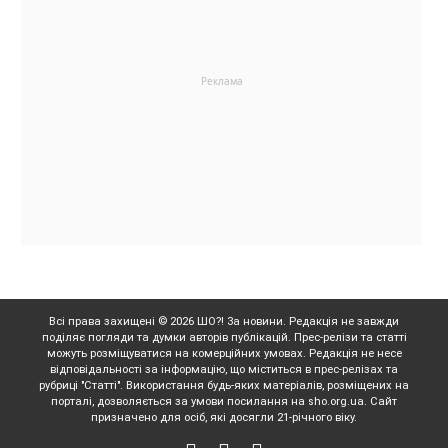
Всі права захищені © 2026 ШО?! За новини. Редакція не завжди
поділяє погляди та думки авторів публікацій. Прес-релізи та статті
можуть розміщуватися на комерційних умовах. Редакція не несе
відповідальності за інформацію, що міститься в прес-релізах та
рубриці "Статті". Використання будь-яких матеріалів, розміщених на
порталі, дозволяється за умови посилання на sho.org.ua. Сайт
призначено для осіб, які досягли 21-річного віку.