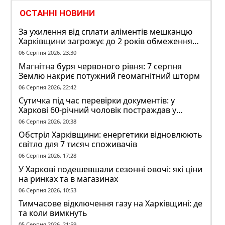
ОСТАННІ НОВИНИ
За ухилення від сплати аліментів мешканцю
Харківщини загрожує до 2 років обмеження
волі
06 Серпня 2026, 23:30
Магнітна буря червоного рівня: 7 серпня
Землю накриє потужний геомагнітний шторм
06 Серпня 2026, 22:42
Сутичка під час перевірки документів: у
Харкові 60-річний чоловік постраждав у
конфлікті з ТЦК
06 Серпня 2026, 20:38
Обстріл Харківщини: енергетики відновлюють
світло для 7 тисяч споживачів
06 Серпня 2026, 17:28
У Харкові подешевшали сезонні овочі: які ціни
на ринках та в магазинах
06 Серпня 2026, 10:53
Тимчасове відключення газу на Харківщині: де
та коли вимкнуть
05 Серпня 2026, 21:59