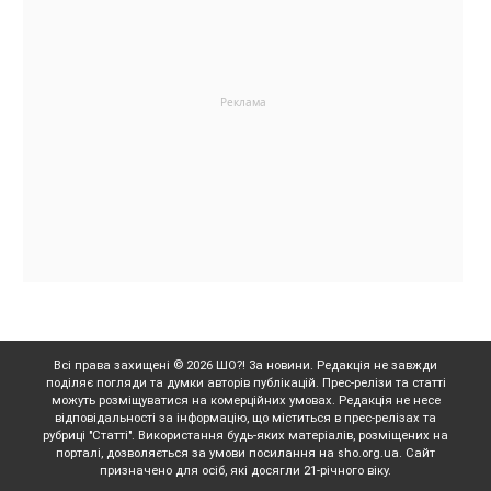
Всі права захищені © 2026 ШО?! За новини. Редакція не завжди
поділяє погляди та думки авторів публікацій. Прес-релізи та статті
можуть розміщуватися на комерційних умовах. Редакція не несе
відповідальності за інформацію, що міститься в прес-релізах та
рубриці "Статті". Використання будь-яких матеріалів, розміщених на
порталі, дозволяється за умови посилання на sho.org.ua. Сайт
призначено для осіб, які досягли 21-річного віку.