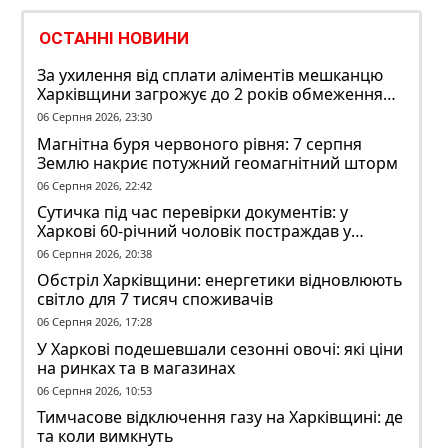
ОСТАННІ НОВИНИ
За ухилення від сплати аліментів мешканцю
Харківщини загрожує до 2 років обмеження
волі
06 Серпня 2026, 23:30
Магнітна буря червоного рівня: 7 серпня
Землю накриє потужний геомагнітний шторм
06 Серпня 2026, 22:42
Сутичка під час перевірки документів: у
Харкові 60-річний чоловік постраждав у
конфлікті з ТЦК
06 Серпня 2026, 20:38
Обстріл Харківщини: енергетики відновлюють
світло для 7 тисяч споживачів
06 Серпня 2026, 17:28
У Харкові подешевшали сезонні овочі: які ціни
на ринках та в магазинах
06 Серпня 2026, 10:53
Тимчасове відключення газу на Харківщині: де
та коли вимкнуть