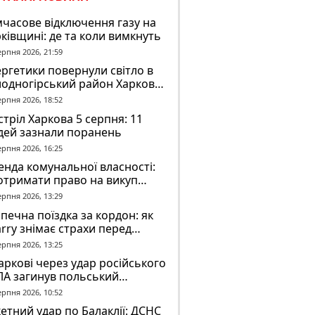
часове відключення газу на
ківщині: де та коли вимкнуть
ерпня 2026, 21:59
ргетики повернули світло в
лодногірський район Харкова
ля ворожого обстрілу
ерпня 2026, 18:52
тріл Харкова 5 серпня: 11
дей зазнали поранень
ерпня 2026, 16:25
нда комунальної власності:
отримати право на викуп
єкта
ерпня 2026, 13:29
печна поїздка за кордон: як
rry знімає страхи перед
вгою дорогою
ерпня 2026, 13:25
аркові через удар російського
ЛА загинув польський
онтер Марек Русек-
ерпня 2026, 10:52
льський
етний удар по Балаклії: ДСНС