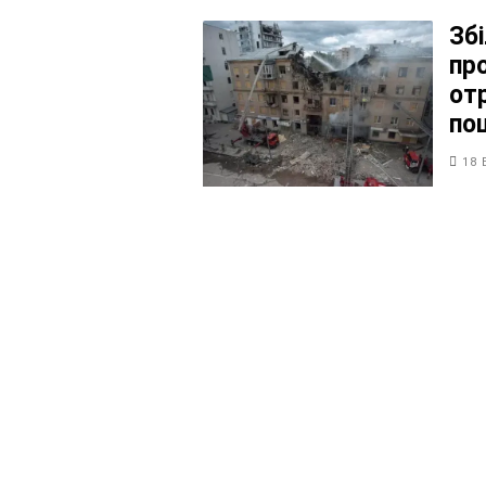
Зб
пр
от
по
18 