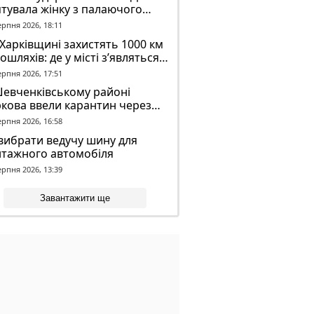
тувала жінку з палаючого
динку
ерпня 2026, 18:11
Харківщині захистять 1000 км
ошляхів: де у місті з’являться
идронові сітки
ерпня 2026, 17:51
Шевченківському районі
кова ввели карантин через
аженого кажана
ерпня 2026, 16:58
вибрати ведучу шину для
нтажного автомобіля
ерпня 2026, 13:39
Завантажити ще