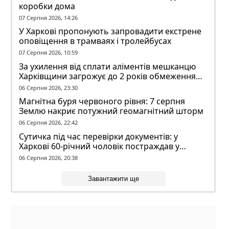
коробки дома
07 Серпня 2026, 14:26
У Харкові пропонують запровадити екстрене
оповіщення в трамваях і тролейбусах
07 Серпня 2026, 10:59
За ухилення від сплати аліментів мешканцю
Харківщини загрожує до 2 років обмеження
волі
06 Серпня 2026, 23:30
Магнітна буря червоного рівня: 7 серпня
Землю накриє потужний геомагнітний шторм
06 Серпня 2026, 22:42
Сутичка під час перевірки документів: у
Харкові 60-річний чоловік постраждав у
конфлікті з ТЦК
06 Серпня 2026, 20:38
Завантажити ще