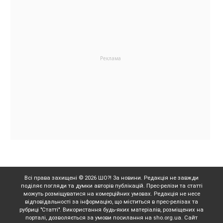
Всі права захищені © 2026 ШО?! За новини. Редакція не завжди
поділяє погляди та думки авторів публікацій. Прес-релізи та статті
можуть розміщуватися на комерційних умовах. Редакція не несе
відповідальності за інформацію, що міститься в прес-релізах та
рубриці "Статті". Використання будь-яких матеріалів, розміщених на
порталі, дозволяється за умови посилання на sho.org.ua. Сайт