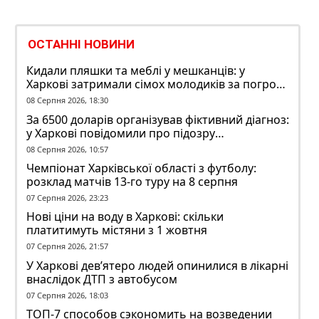
ОСТАННІ НОВИНИ
Кидали пляшки та меблі у мешканців: у
Харкові затримали сімох молодиків за погром
у гуртожитку
08 Серпня 2026, 18:30
За 6500 доларів організував фіктивний діагноз:
у Харкові повідомили про підозру
ексзавідувачу психлікарні
08 Серпня 2026, 10:57
Чемпіонат Харківської області з футболу:
розклад матчів 13-го туру на 8 серпня
07 Серпня 2026, 23:23
Нові ціни на воду в Харкові: скільки
платитимуть містяни з 1 жовтня
07 Серпня 2026, 21:57
У Харкові дев’ятеро людей опинилися в лікарні
внаслідок ДТП з автобусом
07 Серпня 2026, 18:03
ТОП-7 способов сэкономить на возведении