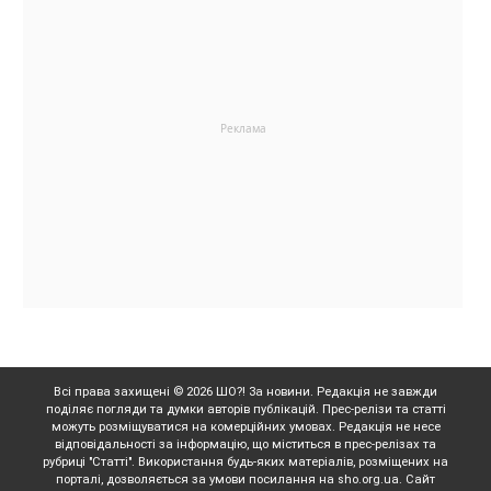
Всі права захищені © 2026 ШО?! За новини. Редакція не завжди
поділяє погляди та думки авторів публікацій. Прес-релізи та статті
можуть розміщуватися на комерційних умовах. Редакція не несе
відповідальності за інформацію, що міститься в прес-релізах та
рубриці "Статті". Використання будь-яких матеріалів, розміщених на
порталі, дозволяється за умови посилання на sho.org.ua. Сайт