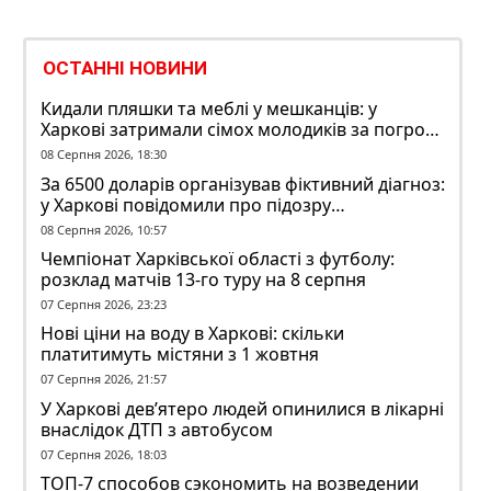
ОСТАННІ НОВИНИ
Кидали пляшки та меблі у мешканців: у
Харкові затримали сімох молодиків за погром
у гуртожитку
08 Серпня 2026, 18:30
За 6500 доларів організував фіктивний діагноз:
у Харкові повідомили про підозру
ексзавідувачу психлікарні
08 Серпня 2026, 10:57
Чемпіонат Харківської області з футболу:
розклад матчів 13-го туру на 8 серпня
07 Серпня 2026, 23:23
Нові ціни на воду в Харкові: скільки
платитимуть містяни з 1 жовтня
07 Серпня 2026, 21:57
У Харкові дев’ятеро людей опинилися в лікарні
внаслідок ДТП з автобусом
07 Серпня 2026, 18:03
ТОП-7 способов сэкономить на возведении