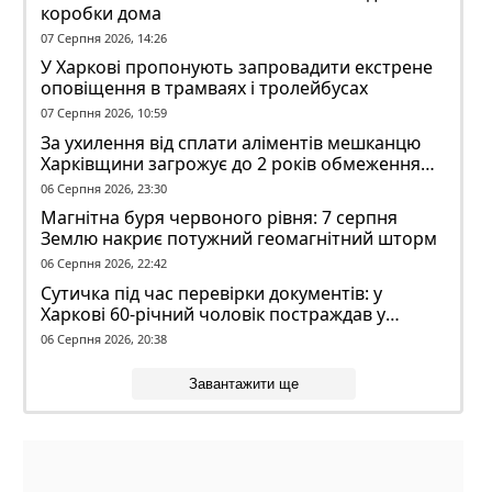
коробки дома
07 Серпня 2026, 14:26
У Харкові пропонують запровадити екстрене
оповіщення в трамваях і тролейбусах
07 Серпня 2026, 10:59
За ухилення від сплати аліментів мешканцю
Харківщини загрожує до 2 років обмеження
волі
06 Серпня 2026, 23:30
Магнітна буря червоного рівня: 7 серпня
Землю накриє потужний геомагнітний шторм
06 Серпня 2026, 22:42
Сутичка під час перевірки документів: у
Харкові 60-річний чоловік постраждав у
конфлікті з ТЦК
06 Серпня 2026, 20:38
Завантажити ще