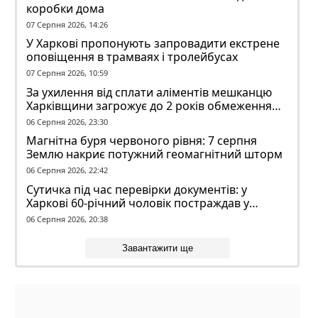
коробки дома
07 Серпня 2026, 14:26
У Харкові пропонують запровадити екстрене
оповіщення в трамваях і тролейбусах
07 Серпня 2026, 10:59
За ухилення від сплати аліментів мешканцю
Харківщини загрожує до 2 років обмеження
волі
06 Серпня 2026, 23:30
Магнітна буря червоного рівня: 7 серпня
Землю накриє потужний геомагнітний шторм
06 Серпня 2026, 22:42
Сутичка під час перевірки документів: у
Харкові 60-річний чоловік постраждав у
конфлікті з ТЦК
06 Серпня 2026, 20:38
Завантажити ще