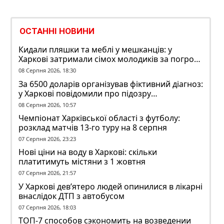
ОСТАННІ НОВИНИ
Кидали пляшки та меблі у мешканців: у
Харкові затримали сімох молодиків за погром
у гуртожитку
08 Серпня 2026, 18:30
За 6500 доларів організував фіктивний діагноз:
у Харкові повідомили про підозру
ексзавідувачу психлікарні
08 Серпня 2026, 10:57
Чемпіонат Харківської області з футболу:
розклад матчів 13-го туру на 8 серпня
07 Серпня 2026, 23:23
Нові ціни на воду в Харкові: скільки
платитимуть містяни з 1 жовтня
07 Серпня 2026, 21:57
У Харкові дев’ятеро людей опинилися в лікарні
внаслідок ДТП з автобусом
07 Серпня 2026, 18:03
ТОП-7 способов сэкономить на возведении