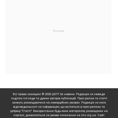
Всі права захищені © 2026 ШО?! За новини. Редакція не завжди
поділяє погляди та думки авторів публікацій. Прес-релізи та статті
можуть розміщуватися на комерційних умовах. Редакція не несе
відповідальності за інформацію, що міститься в прес-релізах та
рубриці "Статті". Використання будь-яких матеріалів, розміщених на
порталі, дозволяється за умови посилання на sho.org.ua. Сайт