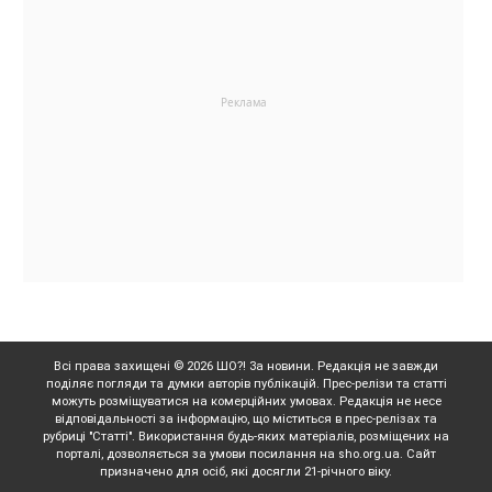
Всі права захищені © 2026 ШО?! За новини. Редакція не завжди
поділяє погляди та думки авторів публікацій. Прес-релізи та статті
можуть розміщуватися на комерційних умовах. Редакція не несе
відповідальності за інформацію, що міститься в прес-релізах та
рубриці "Статті". Використання будь-яких матеріалів, розміщених на
порталі, дозволяється за умови посилання на sho.org.ua. Сайт
призначено для осіб, які досягли 21-річного віку.