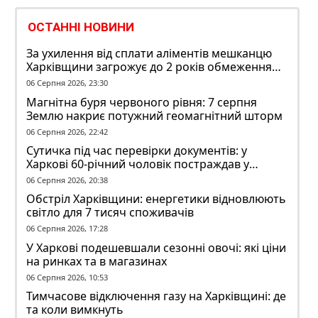
ОСТАННІ НОВИНИ
За ухилення від сплати аліментів мешканцю
Харківщини загрожує до 2 років обмеження
волі
06 Серпня 2026, 23:30
Магнітна буря червоного рівня: 7 серпня
Землю накриє потужний геомагнітний шторм
06 Серпня 2026, 22:42
Сутичка під час перевірки документів: у
Харкові 60-річний чоловік постраждав у
конфлікті з ТЦК
06 Серпня 2026, 20:38
Обстріл Харківщини: енергетики відновлюють
світло для 7 тисяч споживачів
06 Серпня 2026, 17:28
У Харкові подешевшали сезонні овочі: які ціни
на ринках та в магазинах
06 Серпня 2026, 10:53
Тимчасове відключення газу на Харківщині: де
та коли вимкнуть