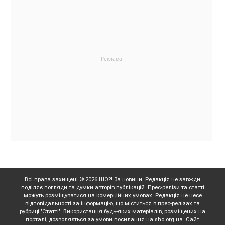
Всі права захищені © 2026 ШО?! За новини. Редакція не завжди
поділяє погляди та думки авторів публікацій. Прес-релізи та статті
можуть розміщуватися на комерційних умовах. Редакція не несе
відповідальності за інформацію, що міститься в прес-релізах та
рубриці "Статті". Використання будь-яких матеріалів, розміщених на
порталі, дозволяється за умови посилання на sho.org.ua. Сайт