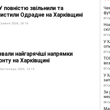
У повністю звільнили та
Чем
фут
чистили Одрадне на Харківщині
тур
07 С
Травня 2026, 20:16
Нов
скі
жо
07 С
У Х
опи
ДТ
07 С
звали найгарячіші напрямки
ТО
онту на Харківщині
во
07 С
Листопада 2025, 14:19
У 
за
опо
07 С
тр
За 
ме
до 
06 С
Маг