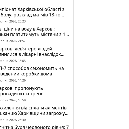
піонат Харківської області з
болу: розклад матчів 13-го
у на 8 серпня
ерпня 2026, 23:23
і ціни на воду в Харкові:
льки платитимуть містяни з 1
втня
ерпня 2026, 21:57
аркові дев’ятеро людей
нилися в лікарні внаслідок
П з автобусом
ерпня 2026, 18:03
П-7 способов сэкономить на
зведении коробки дома
ерпня 2026, 14:26
Харкові пропонують
провадити екстрене
віщення в трамваях і
ерпня 2026, 10:59
олейбусах
ухилення від сплати аліментів
шканцю Харківщини загрожує
2 років обмеження волі
ерпня 2026, 23:30
нітна буря червоного рівня: 7