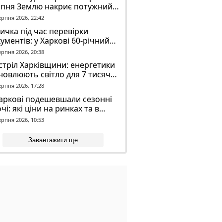
рпня Землю накриє потужний
омагнітний шторм
ерпня 2026, 22:42
ичка під час перевірки
ументів: у Харкові 60-річний
овік постраждав у конфлікті з
ерпня 2026, 20:38
К
тріл Харківщини: енергетики
новлюють світло для 7 тисяч
оживачів
ерпня 2026, 17:28
аркові подешевшали сезонні
чі: які ціни на ринках та в
газинах
ерпня 2026, 10:53
Завантажити ще