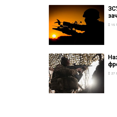
ЗС
за
15 
На
фр
27 