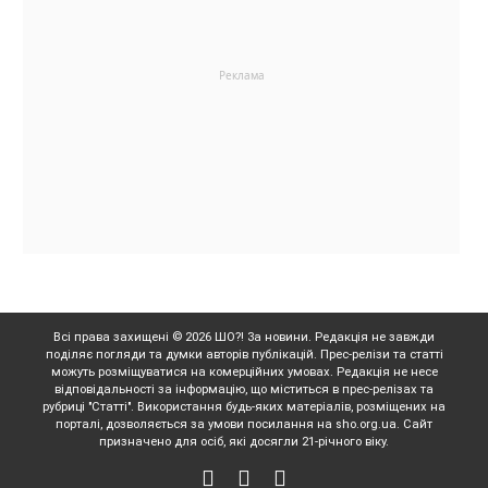
Всі права захищені © 2026 ШО?! За новини. Редакція не завжди
поділяє погляди та думки авторів публікацій. Прес-релізи та статті
можуть розміщуватися на комерційних умовах. Редакція не несе
відповідальності за інформацію, що міститься в прес-релізах та
рубриці "Статті". Використання будь-яких матеріалів, розміщених на
порталі, дозволяється за умови посилання на sho.org.ua. Сайт
призначено для осіб, які досягли 21-річного віку.