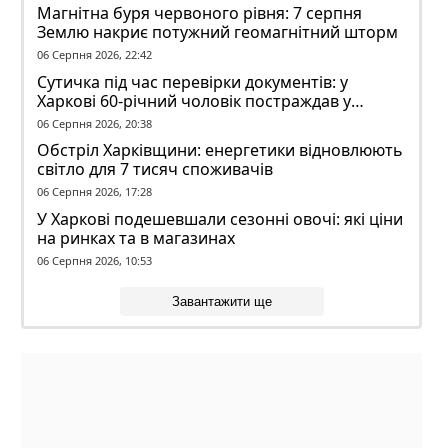
Магнітна буря червоного рівня: 7 серпня
Землю накриє потужний геомагнітний шторм
06 Серпня 2026, 22:42
Сутичка під час перевірки документів: у
Харкові 60-річний чоловік постраждав у
конфлікті з ТЦК
06 Серпня 2026, 20:38
Обстріл Харківщини: енергетики відновлюють
світло для 7 тисяч споживачів
06 Серпня 2026, 17:28
У Харкові подешевшали сезонні овочі: які ціни
на ринках та в магазинах
06 Серпня 2026, 10:53
Завантажити ще