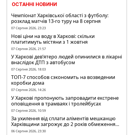
ОСТАННІ НОВИНИ
Чемпіонат Харківської області з футболу:
розклад матчів 13-го туру на 8 серпня
07 Серпня 2026, 23:23
Нові ціни на воду в Харкові: скільки
платитимуть містяни з 1 жовтня
07 Серпня 2026, 21:57
У Харкові дев’ятеро людей опинилися в лікарні
внаслідок ДТП з автобусом
07 Серпня 2026, 18:03
ТОП-7 способов сэкономить на возведении
коробки дома
07 Серпня 2026, 14:26
У Харкові пропонують запровадити екстрене
оповіщення в трамваях і тролейбусах
07 Серпня 2026, 10:59
За ухилення від сплати аліментів мешканцю
Харківщини загрожує до 2 років обмеження
волі
06 Серпня 2026, 23:30