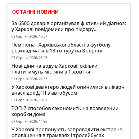
ОСТАННІ НОВИНИ
За 6500 доларів організував фіктивний діагноз:
у Харкові повідомили про підозру
ексзавідувачу психлікарні
08 Серпня 2026, 10:57
Чемпіонат Харківської області з футболу:
розклад матчів 13-го туру на 8 серпня
07 Серпня 2026, 23:23
Нові ціни на воду в Харкові: скільки
платитимуть містяни з 1 жовтня
07 Серпня 2026, 21:57
У Харкові дев’ятеро людей опинилися в лікарні
внаслідок ДТП з автобусом
07 Серпня 2026, 18:03
ТОП-7 способов сэкономить на возведении
коробки дома
07 Серпня 2026, 14:26
У Харкові пропонують запровадити екстрене
оповіщення в трамваях і тролейбусах