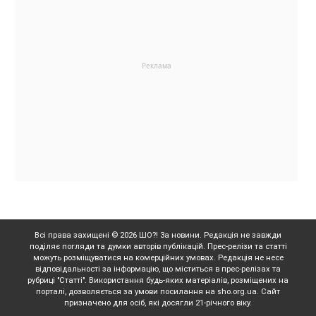
Всі права захищені © 2026 ШО?! За новини. Редакція не завжди
поділяє погляди та думки авторів публікацій. Прес-релізи та статті
можуть розміщуватися на комерційних умовах. Редакція не несе
відповідальності за інформацію, що міститься в прес-релізах та
рубриці "Статті". Використання будь-яких матеріалів, розміщених на
порталі, дозволяється за умови посилання на sho.org.ua. Сайт
призначено для осіб, які досягли 21-річного віку.