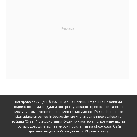
Всі права захищені © 2026 ШО?! За новини. Редакція не завжди
поділяє погляди та думки авторів публікацій. Прес-релізи та статті
можуть розміщуватися на комерційних умовах. Редакція не несе
відповідальності за інформацію, що міститься в прес-релізах та
рубриці "Статті". Використання будь-яких матеріалів, розміщених на
порталі, дозволяється за умови посилання на sho.org.ua. Сайт
призначено для осіб, які досягли 21-річного віку.