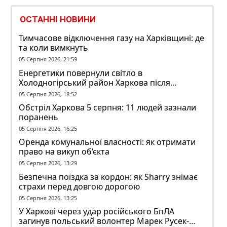
ОСТАННІ НОВИНИ
Тимчасове відключення газу на Харківщині: де
та коли вимкнуть
05 Серпня 2026, 21:59
Енергетики повернули світло в
Холодногірський район Харкова після
ворожого обстрілу
05 Серпня 2026, 18:52
Обстріл Харкова 5 серпня: 11 людей зазнали
поранень
05 Серпня 2026, 16:25
Оренда комунальної власності: як отримати
право на викуп об’єкта
05 Серпня 2026, 13:29
Безпечна поїздка за кордон: як Sharry знімає
страхи перед довгою дорогою
05 Серпня 2026, 13:25
У Харкові через удар російського БпЛА
загинув польський волонтер Марек Русек-