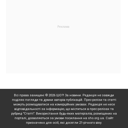
Всі права захищені © 2026 ШО?! За новини. Редакція не завжди
поділяє погляди та думки авторів публікацій. Прес-релізи та статті
можуть розміщуватися на комерційних умовах. Редакція не несе
відповідальності за інформацію, що міститься в прес-релізах та
рубриці "Статті". Використання будь-яких матеріалів, розміщених на
порталі, дозволяється за умови посилання на sho.org.ua. Сайт
призначено для осіб, які досягли 21-річного віку.