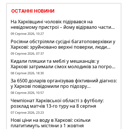
ОСТАННІ НОВИНИ
На Харківщині чоловік підірвався на
невідомому пристрої – йому відірвало частину
руки
09 Серпня 2026, 10:27
Росіяни обстріляли сусідні багатоповерхівки у
Харкові: зруйновано верхні поверхи, люди
заблоковані
09 Серпня 2026, 07:37
Кидали пляшки та меблі у мешканців: у
Харкові затримали сімох молодиків за погром
у гуртожитку
08 Серпня 2026, 18:30
За 6500 доларів організував фіктивний діагноз:
у Харкові повідомили про підозру
ексзавідувачу психлікарні
08 Серпня 2026, 10:57
Чемпіонат Харківської області з футболу:
розклад матчів 13-го туру на 8 серпня
07 Серпня 2026, 23:23
Нові ціни на воду в Харкові: скільки
платитимуть містяни з 1 жовтня