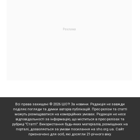
Всі права захищені © 2026 ШО?! За новини. Редакція не завжди
поділяє погляди та думки авторів публікацій. Прес-релізи та статті
можуть розміщуватися на комерційних умовах. Редакція не несе
відповідальності за інформацію, що міститься в прес-релізах та
рубриці "Статті". Використання будь-яких матеріалів, розміщених на
порталі, дозволяється за умови посилання на sho.org.ua. Сайт
призначено для осіб, які досягли 21-річного віку.