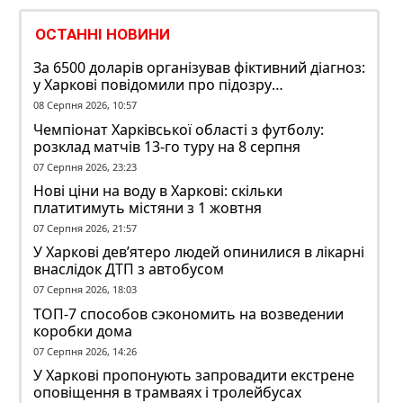
ОСТАННІ НОВИНИ
За 6500 доларів організував фіктивний діагноз:
у Харкові повідомили про підозру
ексзавідувачу психлікарні
08 Серпня 2026, 10:57
Чемпіонат Харківської області з футболу:
розклад матчів 13-го туру на 8 серпня
07 Серпня 2026, 23:23
Нові ціни на воду в Харкові: скільки
платитимуть містяни з 1 жовтня
07 Серпня 2026, 21:57
У Харкові дев’ятеро людей опинилися в лікарні
внаслідок ДТП з автобусом
07 Серпня 2026, 18:03
ТОП-7 способов сэкономить на возведении
коробки дома
07 Серпня 2026, 14:26
У Харкові пропонують запровадити екстрене
оповіщення в трамваях і тролейбусах