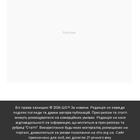
Всі права захищені © 2026 ШО?! За новини. Редакція не завжди
поділяє погляди та думки авторів публікацій. Прес-релізи та статті
можуть розміщуватися на комерційних умовах. Редакція не несе
відповідальності за інформацію, що міститься в прес-релізах та
рубриці "Статті". Використання будь-яких матеріалів, розміщених на
порталі, дозволяється за умови посилання на sho.org.ua. Сайт
призначено для осіб, які досягли 21-річного віку.