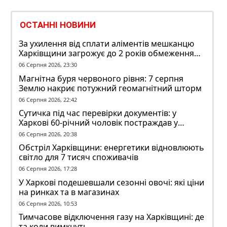
ОСТАННІ НОВИНИ
За ухилення від сплати аліментів мешканцю
Харківщини загрожує до 2 років обмеження
волі
06 Серпня 2026, 23:30
Магнітна буря червоного рівня: 7 серпня
Землю накриє потужний геомагнітний шторм
06 Серпня 2026, 22:42
Сутичка під час перевірки документів: у
Харкові 60-річний чоловік постраждав у
конфлікті з ТЦК
06 Серпня 2026, 20:38
Обстріл Харківщини: енергетики відновлюють
світло для 7 тисяч споживачів
06 Серпня 2026, 17:28
У Харкові подешевшали сезонні овочі: які ціни
на ринках та в магазинах
06 Серпня 2026, 10:53
Тимчасове відключення газу на Харківщині: де
та коли вимкнуть