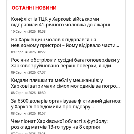
ОСТАННІ НОВИНИ
Конфлікт із ТЦК у Харкові: військкоми
відправили 41-річного чоловіка до лікарні
10 Серпня 2026, 10:38
На Харківщині чоловік підірвався на
невідомому пристрої – йому відірвало частину
руки
09 Серпня 2026, 10:27
Росіяни обстріляли сусідні багатоповерхівки у
Харкові: зруйновано верхні поверхи, люди
заблоковані
09 Серпня 2026, 07:37
Кидали пляшки та меблі у мешканців: у
Харкові затримали сімох молодиків за погром
у гуртожитку
08 Серпня 2026, 18:30
За 6500 доларів організував фіктивний діагноз:
у Харкові повідомили про підозру
ексзавідувачу психлікарні
08 Серпня 2026, 10:57
Чемпіонат Харківської області з футболу:
розклад матчів 13-го туру на 8 серпня
07 Серпня 2026, 23:23