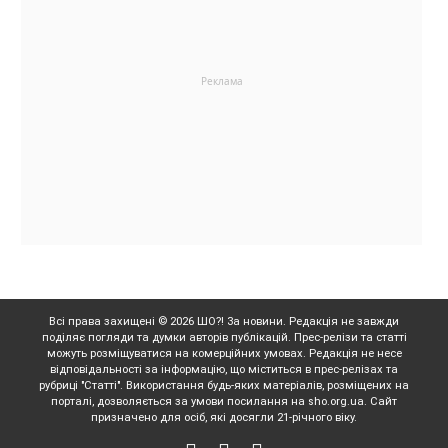
Всі права захищені © 2026 ШО?! За новини. Редакція не завжди
поділяє погляди та думки авторів публікацій. Прес-релізи та статті
можуть розміщуватися на комерційних умовах. Редакція не несе
відповідальності за інформацію, що міститься в прес-релізах та
рубриці "Статті". Використання будь-яких матеріалів, розміщених на
порталі, дозволяється за умови посилання на sho.org.ua. Сайт
призначено для осіб, які досягли 21-річного віку.