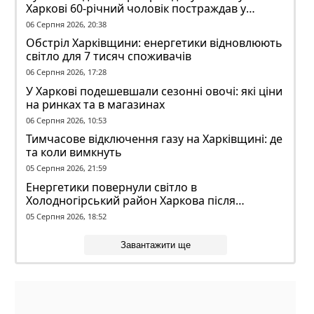
Харкові 60-річний чоловік постраждав у
конфлікті з ТЦК
06 Серпня 2026, 20:38
Обстріл Харківщини: енергетики відновлюють
світло для 7 тисяч споживачів
06 Серпня 2026, 17:28
У Харкові подешевшали сезонні овочі: які ціни
на ринках та в магазинах
06 Серпня 2026, 10:53
Тимчасове відключення газу на Харківщині: де
та коли вимкнуть
05 Серпня 2026, 21:59
Енергетики повернули світло в
Холодногірський район Харкова після
ворожого обстрілу
05 Серпня 2026, 18:52
Завантажити ще