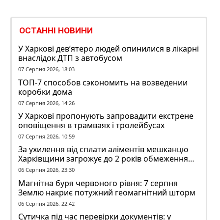
ОСТАННІ НОВИНИ
У Харкові дев’ятеро людей опинилися в лікарні
внаслідок ДТП з автобусом
07 Серпня 2026, 18:03
ТОП-7 способов сэкономить на возведении
коробки дома
07 Серпня 2026, 14:26
У Харкові пропонують запровадити екстрене
оповіщення в трамваях і тролейбусах
07 Серпня 2026, 10:59
За ухилення від сплати аліментів мешканцю
Харківщини загрожує до 2 років обмеження
волі
06 Серпня 2026, 23:30
Магнітна буря червоного рівня: 7 серпня
Землю накриє потужний геомагнітний шторм
06 Серпня 2026, 22:42
Сутичка під час перевірки документів: у