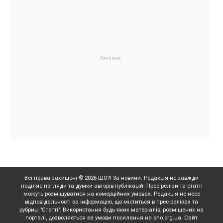
Всі права захищені © 2026 ШО?! За новини. Редакція не завжди
поділяє погляди та думки авторів публікацій. Прес-релізи та статті
можуть розміщуватися на комерційних умовах. Редакція не несе
відповідальності за інформацію, що міститься в прес-релізах та
рубриці "Статті". Використання будь-яких матеріалів, розміщених на
порталі, дозволяється за умови посилання на sho.org.ua. Сайт