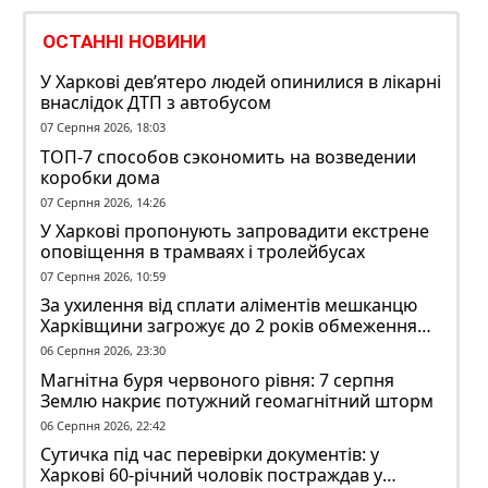
ОСТАННІ НОВИНИ
У Харкові дев’ятеро людей опинилися в лікарні
внаслідок ДТП з автобусом
07 Серпня 2026, 18:03
ТОП-7 способов сэкономить на возведении
коробки дома
07 Серпня 2026, 14:26
У Харкові пропонують запровадити екстрене
оповіщення в трамваях і тролейбусах
07 Серпня 2026, 10:59
За ухилення від сплати аліментів мешканцю
Харківщини загрожує до 2 років обмеження
волі
06 Серпня 2026, 23:30
Магнітна буря червоного рівня: 7 серпня
Землю накриє потужний геомагнітний шторм
06 Серпня 2026, 22:42
Сутичка під час перевірки документів: у
Харкові 60-річний чоловік постраждав у