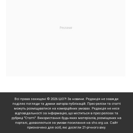
Всі права захищені © 2026 ШО?! За новини. Редакція не завжди
поділяє погляди та думки авторів публікацій. Прес-релізи та статті
можуть розміщуватися на комерційних умовах. Редакція не несе
відповідальності за інформацію, що міститься в прес-релізах та
рубриці "Статті". Використання будь-яких матеріалів, розміщених на
порталі, дозволяється за умови посилання на sho.org.ua. Сайт
призначено для осіб, які досягли 21-річного віку.