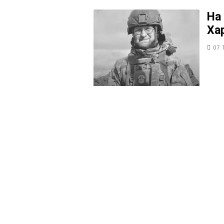
На
Ха
07 