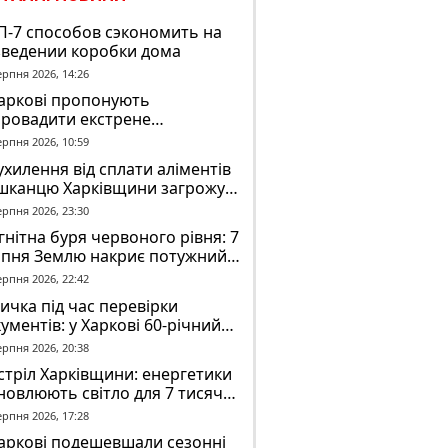
П-7 способов сэкономить на
зведении коробки дома
ерпня 2026, 14:26
Харкові пропонують
провадити екстрене
віщення в трамваях і
ерпня 2026, 10:59
олейбусах
ухилення від сплати аліментів
шканцю Харківщини загрожує
2 років обмеження волі
ерпня 2026, 23:30
нітна буря червоного рівня: 7
рпня Землю накриє потужний
омагнітний шторм
ерпня 2026, 22:42
ичка під час перевірки
ументів: у Харкові 60-річний
овік постраждав у конфлікті з
ерпня 2026, 20:38
К
тріл Харківщини: енергетики
новлюють світло для 7 тисяч
оживачів
ерпня 2026, 17:28
аркові подешевшали сезонні