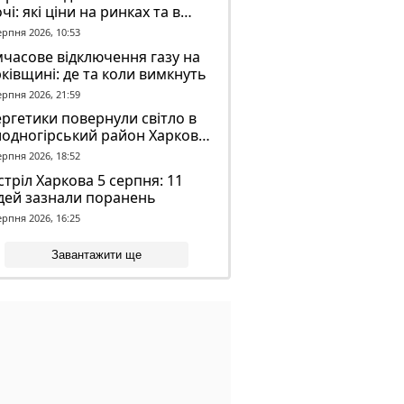
чі: які ціни на ринках та в
газинах
ерпня 2026, 10:53
часове відключення газу на
ківщині: де та коли вимкнуть
ерпня 2026, 21:59
ргетики повернули світло в
лодногірський район Харкова
ля ворожого обстрілу
ерпня 2026, 18:52
тріл Харкова 5 серпня: 11
дей зазнали поранень
ерпня 2026, 16:25
Завантажити ще