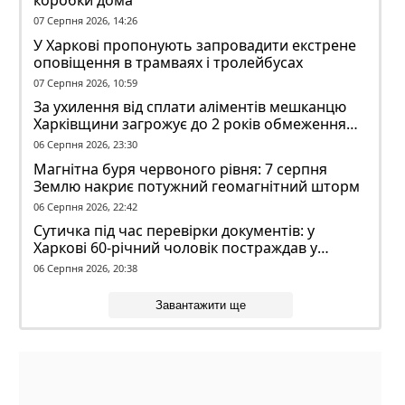
коробки дома
07 Серпня 2026, 14:26
У Харкові пропонують запровадити екстрене
оповіщення в трамваях і тролейбусах
07 Серпня 2026, 10:59
За ухилення від сплати аліментів мешканцю
Харківщини загрожує до 2 років обмеження
волі
06 Серпня 2026, 23:30
Магнітна буря червоного рівня: 7 серпня
Землю накриє потужний геомагнітний шторм
06 Серпня 2026, 22:42
Сутичка під час перевірки документів: у
Харкові 60-річний чоловік постраждав у
конфлікті з ТЦК
06 Серпня 2026, 20:38
Завантажити ще