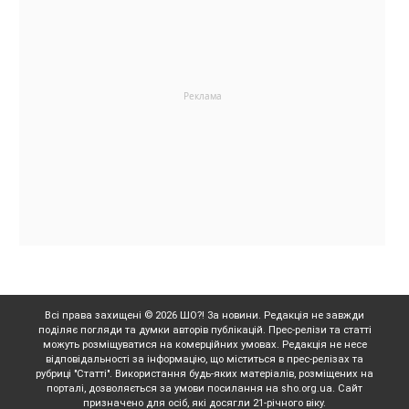
Всі права захищені © 2026 ШО?! За новини. Редакція не завжди
поділяє погляди та думки авторів публікацій. Прес-релізи та статті
можуть розміщуватися на комерційних умовах. Редакція не несе
відповідальності за інформацію, що міститься в прес-релізах та
рубриці "Статті". Використання будь-яких матеріалів, розміщених на
порталі, дозволяється за умови посилання на sho.org.ua. Сайт
призначено для осіб, які досягли 21-річного віку.