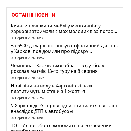
ОСТАННІ НОВИНИ
Кидали пляшки та меблі у мешканців: у
Харкові затримали сімох молодиків за погром
у гуртожитку
08 Серпня 2026, 18:30
За 6500 доларів організував фіктивний діагноз:
у Харкові повідомили про підозру
ексзавідувачу психлікарні
08 Серпня 2026, 10:57
Чемпіонат Харківської області з футболу:
розклад матчів 13-го туру на 8 серпня
07 Серпня 2026, 23:23
Нові ціни на воду в Харкові: скільки
платитимуть містяни з 1 жовтня
07 Серпня 2026, 21:57
У Харкові дев’ятеро людей опинилися в лікарні
внаслідок ДТП з автобусом
07 Серпня 2026, 18:03
ТОП-7 способов сэкономить на возведении