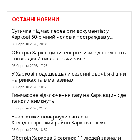
ОСТАННІ НОВИНИ
Сутичка під час перевірки документів: у
Харкові 60-річний чоловік постраждав у
конфлікті з ТЦК
06 Серпня 2026, 20:38
Обстріл Харківщини: енергетики відновлюють
світло для 7 тисяч споживачів
06 Серпня 2026, 17:28
У Харкові подешевшали сезонні овочі: які ціни
на ринках та в магазинах
06 Серпня 2026, 10:53
Тимчасове відключення газу на Харківщині: де
та коли вимкнуть
05 Серпня 2026, 21:59
Енергетики повернули світло в
Холодногірський район Харкова після
ворожого обстрілу
05 Серпня 2026, 18:52
Обстріл Харкова 5 серпня: 11 людей зазнали