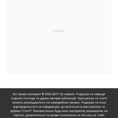
Всі права захищені © 2026 ШО?! За новини. Редакція не завжди
поділяє погляди та думки авторів публікацій. Прес-релізи та статті
можуть розміщуватися на комерційних умовах. Редакція не несе
відповідальності за інформацію, що міститься в прес-релізах та
рубриці "Статті". Використання будь-яких матеріалів, розміщених на
порталі, дозволяється за умови посилання на sho.org.ua. Сайт