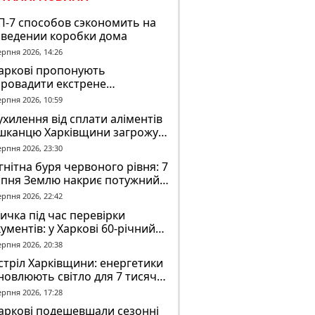
П-7 способов сэкономить на
зведении коробки дома
ерпня 2026, 14:26
Харкові пропонують
провадити екстрене
віщення в трамваях і
ерпня 2026, 10:59
олейбусах
ухилення від сплати аліментів
шканцю Харківщини загрожує
2 років обмеження волі
ерпня 2026, 23:30
нітна буря червоного рівня: 7
рпня Землю накриє потужний
омагнітний шторм
ерпня 2026, 22:42
ичка під час перевірки
ументів: у Харкові 60-річний
овік постраждав у конфлікті з
ерпня 2026, 20:38
К
тріл Харківщини: енергетики
новлюють світло для 7 тисяч
оживачів
ерпня 2026, 17:28
аркові подешевшали сезонні