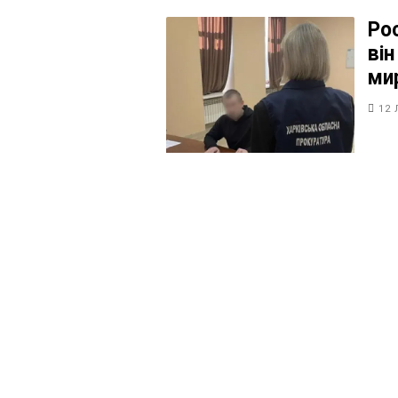
Ро
він
ми
12 