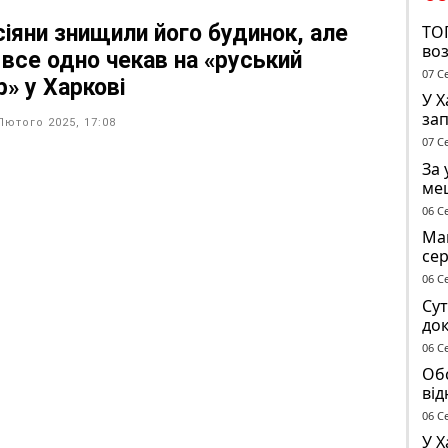
сіяни знищили його будинок, але
ТО
во
 все одно чекав на «руський
07 С
р» у Харкові
У 
за
Лютого 2025, 17:08
опо
07 С
тр
За 
ме
до 
06 С
Маг
се
ге
06 С
Сут
док
чол
06 С
ТЦ
Обс
від
сп
06 С
У Х