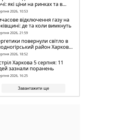
чі: які ціни на ринках та в
газинах
ерпня 2026, 10:53
часове відключення газу на
ківщині: де та коли вимкнуть
ерпня 2026, 21:59
ргетики повернули світло в
лодногірський район Харкова
ля ворожого обстрілу
ерпня 2026, 18:52
тріл Харкова 5 серпня: 11
дей зазнали поранень
ерпня 2026, 16:25
Завантажити ще