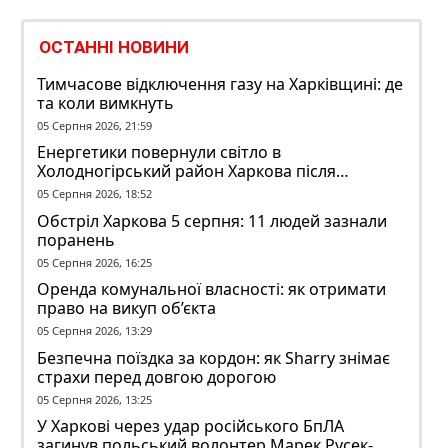
ОСТАННІ НОВИНИ
Тимчасове відключення газу на Харківщині: де
та коли вимкнуть
05 Серпня 2026, 21:59
Енергетики повернули світло в
Холодногірський район Харкова після
ворожого обстрілу
05 Серпня 2026, 18:52
Обстріл Харкова 5 серпня: 11 людей зазнали
поранень
05 Серпня 2026, 16:25
Оренда комунальної власності: як отримати
право на викуп об’єкта
05 Серпня 2026, 13:29
Безпечна поїздка за кордон: як Sharry знімає
страхи перед довгою дорогою
05 Серпня 2026, 13:25
У Харкові через удар російського БпЛА
загинув польський волонтер Марек Русек-