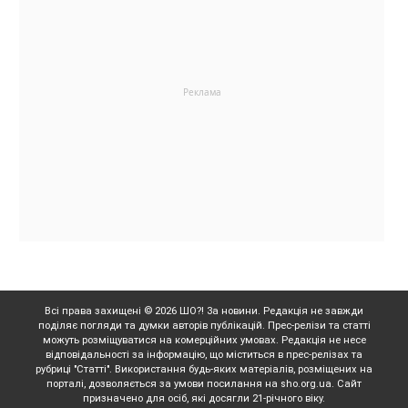
Всі права захищені © 2026 ШО?! За новини. Редакція не завжди
поділяє погляди та думки авторів публікацій. Прес-релізи та статті
можуть розміщуватися на комерційних умовах. Редакція не несе
відповідальності за інформацію, що міститься в прес-релізах та
рубриці "Статті". Використання будь-яких матеріалів, розміщених на
порталі, дозволяється за умови посилання на sho.org.ua. Сайт
призначено для осіб, які досягли 21-річного віку.