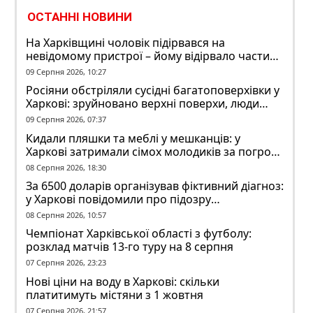
ОСТАННІ НОВИНИ
На Харківщині чоловік підірвався на
невідомому пристрої – йому відірвало частину
руки
09 Серпня 2026, 10:27
Росіяни обстріляли сусідні багатоповерхівки у
Харкові: зруйновано верхні поверхи, люди
заблоковані
09 Серпня 2026, 07:37
Кидали пляшки та меблі у мешканців: у
Харкові затримали сімох молодиків за погром
у гуртожитку
08 Серпня 2026, 18:30
За 6500 доларів організував фіктивний діагноз:
у Харкові повідомили про підозру
ексзавідувачу психлікарні
08 Серпня 2026, 10:57
Чемпіонат Харківської області з футболу:
розклад матчів 13-го туру на 8 серпня
07 Серпня 2026, 23:23
Нові ціни на воду в Харкові: скільки
платитимуть містяни з 1 жовтня
07 Серпня 2026, 21:57