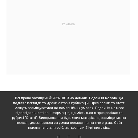
Всі права захищені © 2026 ШО?! За новини. Редакція не завжди
поділяє погляди та думки авторів публікацій. Прес-релізи та статті
можуть розміщуватися на комерційних умовах. Редакція не несе
відповідальності за інформацію, що міститься в прес-релізах та
рубриці "Статті". Використання будь-яких матеріалів, розміщених на
порталі, дозволяється за умови посилання на sho.org.ua. Сайт
призначено для осіб, які досягли 21-річного віку.