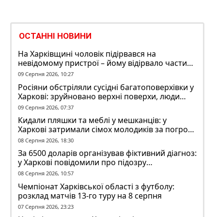
ОСТАННІ НОВИНИ
На Харківщині чоловік підірвався на
невідомому пристрої – йому відірвало частину
руки
09 Серпня 2026, 10:27
Росіяни обстріляли сусідні багатоповерхівки у
Харкові: зруйновано верхні поверхи, люди
заблоковані
09 Серпня 2026, 07:37
Кидали пляшки та меблі у мешканців: у
Харкові затримали сімох молодиків за погром
у гуртожитку
08 Серпня 2026, 18:30
За 6500 доларів організував фіктивний діагноз:
у Харкові повідомили про підозру
ексзавідувачу психлікарні
08 Серпня 2026, 10:57
Чемпіонат Харківської області з футболу:
розклад матчів 13-го туру на 8 серпня
07 Серпня 2026, 23:23