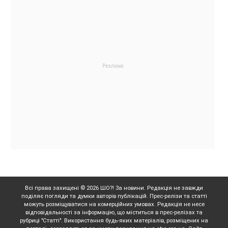
Всі права захищені © 2026 ШО?! За новини. Редакція не завжди
поділяє погляди та думки авторів публікацій. Прес-релізи та статті
можуть розміщуватися на комерційних умовах. Редакція не несе
відповідальності за інформацію, що міститься в прес-релізах та
рубриці "Статті". Використання будь-яких матеріалів, розміщених на