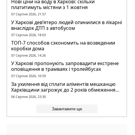
Нові ціни на воду в Харкові: скільки
платитимуть містяни з 1 жовтня
07 Серпня 2026, 21:57
У Харкові дев’ятеро людей опинилися в лікарні
внаслідок ДТП з автобусом
07 Серпня 2026, 18:03
ТОП-7 способов сэкономить на возведении
коробки дома
07 Серпня 2026, 14:26
У Харкові пропонують запровадити екстрене
оповіщення в трамваях і тролейбусах
07 Серпня 2026, 10:59
За ухилення від сплати аліментів мешканцю
Харківщини загрожує до 2 років обмеження
волі
06 Серпня 2026, 23:30
Завантажити ще