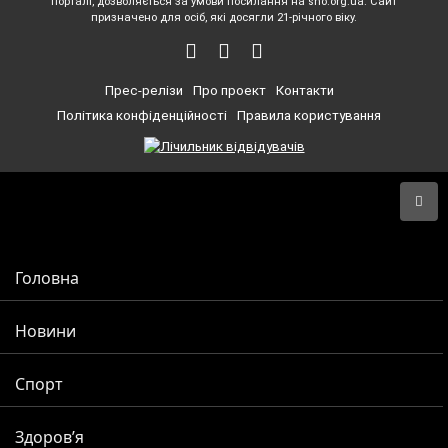
порталі, дозволяється за умови посилання на sho.org.ua. Сайт
призначено для осіб, які досягли 21-річного віку.
Прес-релізи
Про проект
Контакти
Політика конфіденційності
Правила користування
Головна
Новини
Спорт
Здоров’я