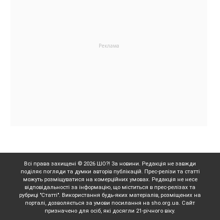
Всі права захищені © 2026 ШО?! За новини. Редакція не завжди
поділяє погляди та думки авторів публікацій. Прес-релізи та статті
можуть розміщуватися на комерційних умовах. Редакція не несе
відповідальності за інформацію, що міститься в прес-релізах та
рубриці "Статті". Використання будь-яких матеріалів, розміщених на
порталі, дозволяється за умови посилання на sho.org.ua. Сайт
призначено для осіб, які досягли 21-річного віку.