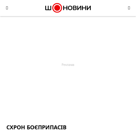
Skip
to
content
СХРОН БОЄПРИПАСІВ