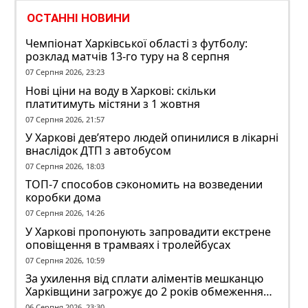
ОСТАННІ НОВИНИ
Чемпіонат Харківської області з футболу:
розклад матчів 13-го туру на 8 серпня
07 Серпня 2026, 23:23
Нові ціни на воду в Харкові: скільки
платитимуть містяни з 1 жовтня
07 Серпня 2026, 21:57
У Харкові дев’ятеро людей опинилися в лікарні
внаслідок ДТП з автобусом
07 Серпня 2026, 18:03
ТОП-7 способов сэкономить на возведении
коробки дома
07 Серпня 2026, 14:26
У Харкові пропонують запровадити екстрене
оповіщення в трамваях і тролейбусах
07 Серпня 2026, 10:59
За ухилення від сплати аліментів мешканцю
Харківщини загрожує до 2 років обмеження
волі
06 Серпня 2026, 23:30