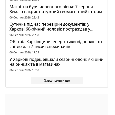
Магнітна буря червоного рівня: 7 серпня
Землю накриє потужний геомагнітний шторм
06 Серпня 2026, 22:42
Сутичка під час перевірки документів: у
Харкові 60-річний чоловік постраждав у
конфлікті з ТЦК
06 Серпня 2026, 20:38
Обстріл Харківщини: енергетики відновлюють
світло для 7 тисяч споживачів
06 Серпня 2026, 17:28
У Харкові подешевшали сезонні овочі: які ціни
на ринках та в магазинах
06 Серпня 2026, 10:53
Завантажити ще