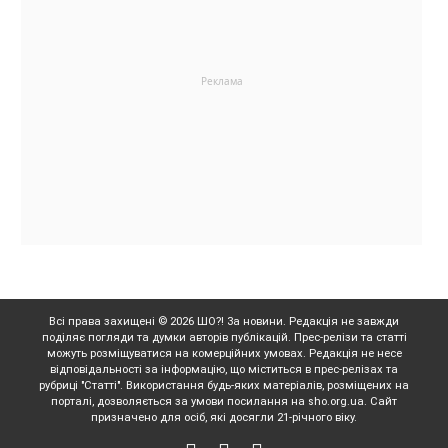
Всі права захищені © 2026 ШО?! За новини. Редакція не завжди
поділяє погляди та думки авторів публікацій. Прес-релізи та статті
можуть розміщуватися на комерційних умовах. Редакція не несе
відповідальності за інформацію, що міститься в прес-релізах та
рубриці "Статті". Використання будь-яких матеріалів, розміщених на
порталі, дозволяється за умови посилання на sho.org.ua. Сайт
призначено для осіб, які досягли 21-річного віку.