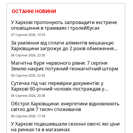
ОСТАННІ НОВИНИ
У Харкові пропонують запровадити екстрене
оповіщення в трамваях і тролейбусах
07 Серпня 2026, 10:59
За ухилення від сплати аліментів мешканцю
Харківщини загрожує до 2 років обмеження
волі
06 Серпня 2026, 23:30
Магнітна буря червоного рівня: 7 серпня
Землю накриє потужний геомагнітний шторм
06 Серпня 2026, 22:42
Сутичка під час перевірки документів: у
Харкові 60-річний чоловік постраждав у
конфлікті з ТЦК
06 Серпня 2026, 20:38
Обстріл Харківщини: енергетики відновлюють
світло для 7 тисяч споживачів
06 Серпня 2026, 17:28
У Харкові подешевшали сезонні овочі: які ціни
на ринках та в магазинах