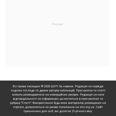
Всі права захищені © 2026 ШО?! За новини. Редакція не завжди
поділяє погляди та думки авторів публікацій. Прес-релізи та статті
можуть розміщуватися на комерційних умовах. Редакція не несе
відповідальності за інформацію, що міститься в прес-релізах та
рубриці "Статті". Використання будь-яких матеріалів, розміщених на
порталі, дозволяється за умови посилання на sho.org.ua. Сайт
призначено для осіб, які досягли 21-річного віку.