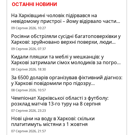
ОСТАННІ НОВИНИ
На Харківщині чоловік підірвався на
невідомому пристрої – йому відірвало частину
руки
09 Серпня 2026, 10:27
Росіяни обстріляли сусідні багатоповерхівки у
Харкові: зруйновано верхні поверхи, люди
заблоковані
09 Серпня 2026, 07:37
Кидали пляшки та меблі у мешканців: у
Харкові затримали сімох молодиків за погром
у гуртожитку
08 Серпня 2026, 18:30
За 6500 доларів організував фіктивний діагноз:
у Харкові повідомили про підозру
ексзавідувачу психлікарні
08 Серпня 2026, 10:57
Чемпіонат Харківської області з футболу:
розклад матчів 13-го туру на 8 серпня
07 Серпня 2026, 23:23
Нові ціни на воду в Харкові: скільки
платитимуть містяни з 1 жовтня
07 Серпня 2026, 21:57