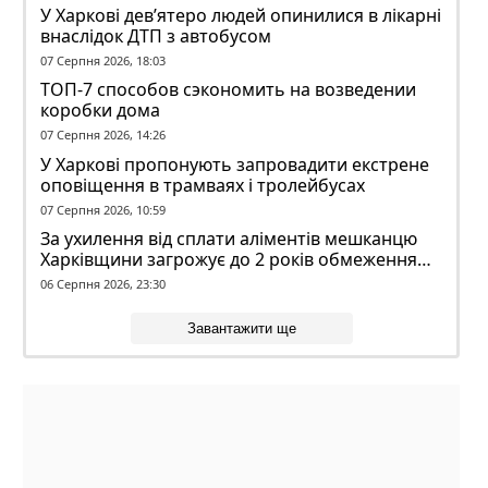
У Харкові дев’ятеро людей опинилися в лікарні
внаслідок ДТП з автобусом
07 Серпня 2026, 18:03
ТОП-7 способов сэкономить на возведении
коробки дома
07 Серпня 2026, 14:26
У Харкові пропонують запровадити екстрене
оповіщення в трамваях і тролейбусах
07 Серпня 2026, 10:59
За ухилення від сплати аліментів мешканцю
Харківщини загрожує до 2 років обмеження
волі
06 Серпня 2026, 23:30
Завантажити ще