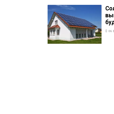
Со
вы
бу
06 