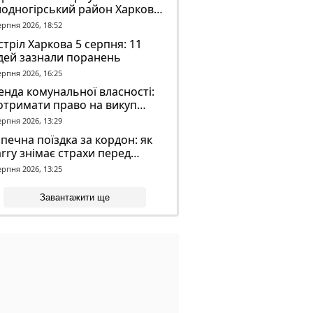
лодногірський район Харкова
ля ворожого обстрілу
ерпня 2026, 18:52
тріл Харкова 5 серпня: 11
дей зазнали поранень
ерпня 2026, 16:25
нда комунальної власності:
отримати право на викуп
єкта
ерпня 2026, 13:29
печна поїздка за кордон: як
rry знімає страхи перед
вгою дорогою
ерпня 2026, 13:25
Завантажити ще