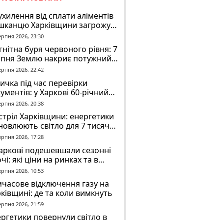
ухилення від сплати аліментів
шканцю Харківщини загрожує
2 років обмеження волі
ерпня 2026, 23:30
нітна буря червоного рівня: 7
рпня Землю накриє потужний
омагнітний шторм
ерпня 2026, 22:42
ичка під час перевірки
ументів: у Харкові 60-річний
овік постраждав у конфлікті з
ерпня 2026, 20:38
К
тріл Харківщини: енергетики
новлюють світло для 7 тисяч
оживачів
ерпня 2026, 17:28
аркові подешевшали сезонні
чі: які ціни на ринках та в
газинах
ерпня 2026, 10:53
часове відключення газу на
ківщині: де та коли вимкнуть
ерпня 2026, 21:59
ргетики повернули світло в