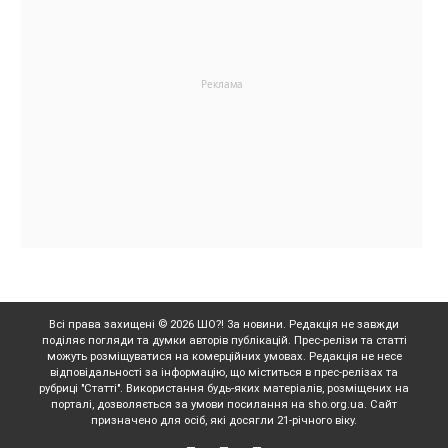
Всі права захищені © 2026 ШО?! За новини. Редакція не завжди
поділяє погляди та думки авторів публікацій. Прес-релізи та статті
можуть розміщуватися на комерційних умовах. Редакція не несе
відповідальності за інформацію, що міститься в прес-релізах та
рубриці "Статті". Використання будь-яких матеріалів, розміщених на
порталі, дозволяється за умови посилання на sho.org.ua. Сайт
призначено для осіб, які досягли 21-річного віку.