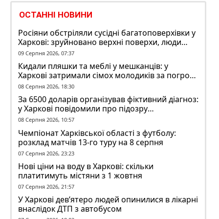
ОСТАННІ НОВИНИ
Росіяни обстріляли сусідні багатоповерхівки у
Харкові: зруйновано верхні поверхи, люди
заблоковані
09 Серпня 2026, 07:37
Кидали пляшки та меблі у мешканців: у
Харкові затримали сімох молодиків за погром
у гуртожитку
08 Серпня 2026, 18:30
За 6500 доларів організував фіктивний діагноз:
у Харкові повідомили про підозру
ексзавідувачу психлікарні
08 Серпня 2026, 10:57
Чемпіонат Харківської області з футболу:
розклад матчів 13-го туру на 8 серпня
07 Серпня 2026, 23:23
Нові ціни на воду в Харкові: скільки
платитимуть містяни з 1 жовтня
07 Серпня 2026, 21:57
У Харкові дев’ятеро людей опинилися в лікарні
внаслідок ДТП з автобусом