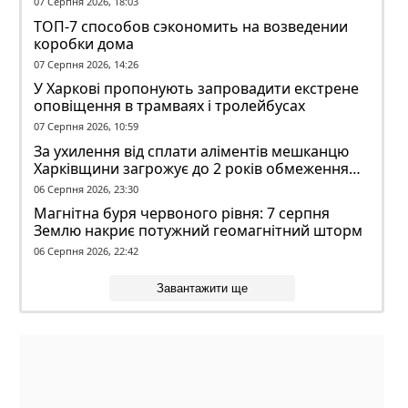
07 Серпня 2026, 18:03
ТОП-7 способов сэкономить на возведении
коробки дома
07 Серпня 2026, 14:26
У Харкові пропонують запровадити екстрене
оповіщення в трамваях і тролейбусах
07 Серпня 2026, 10:59
За ухилення від сплати аліментів мешканцю
Харківщини загрожує до 2 років обмеження
волі
06 Серпня 2026, 23:30
Магнітна буря червоного рівня: 7 серпня
Землю накриє потужний геомагнітний шторм
06 Серпня 2026, 22:42
Завантажити ще