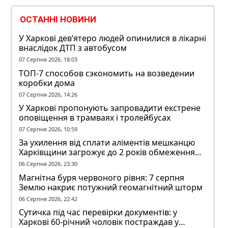
ОСТАННІ НОВИНИ
У Харкові дев’ятеро людей опинилися в лікарні
внаслідок ДТП з автобусом
07 Серпня 2026, 18:03
ТОП-7 способов сэкономить на возведении
коробки дома
07 Серпня 2026, 14:26
У Харкові пропонують запровадити екстрене
оповіщення в трамваях і тролейбусах
07 Серпня 2026, 10:59
За ухилення від сплати аліментів мешканцю
Харківщини загрожує до 2 років обмеження
волі
06 Серпня 2026, 23:30
Магнітна буря червоного рівня: 7 серпня
Землю накриє потужний геомагнітний шторм
06 Серпня 2026, 22:42
Сутичка під час перевірки документів: у
Харкові 60-річний чоловік постраждав у