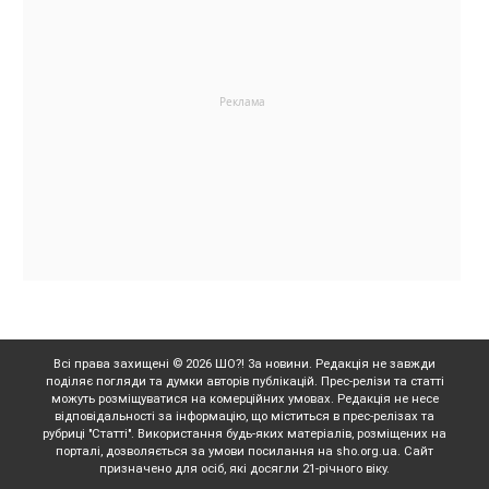
Всі права захищені © 2026 ШО?! За новини. Редакція не завжди
поділяє погляди та думки авторів публікацій. Прес-релізи та статті
можуть розміщуватися на комерційних умовах. Редакція не несе
відповідальності за інформацію, що міститься в прес-релізах та
рубриці "Статті". Використання будь-яких матеріалів, розміщених на
порталі, дозволяється за умови посилання на sho.org.ua. Сайт
призначено для осіб, які досягли 21-річного віку.