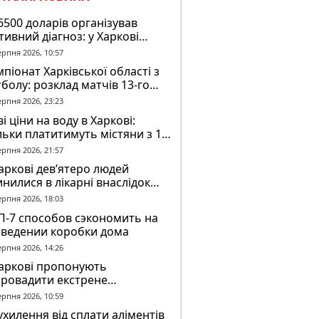
6500 доларів організував
тивний діагноз: у Харкові
ідомили про підозру
ерпня 2026, 10:57
завідувачу психлікарні
піонат Харківської області з
болу: розклад матчів 13-го
у на 8 серпня
ерпня 2026, 23:23
і ціни на воду в Харкові:
льки платитимуть містяни з 1
втня
ерпня 2026, 21:57
аркові дев’ятеро людей
нилися в лікарні внаслідок
П з автобусом
ерпня 2026, 18:03
П-7 способов сэкономить на
зведении коробки дома
ерпня 2026, 14:26
Харкові пропонують
провадити екстрене
віщення в трамваях і
ерпня 2026, 10:59
олейбусах
ухилення від сплати аліментів