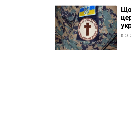
Що
це
ук
25 