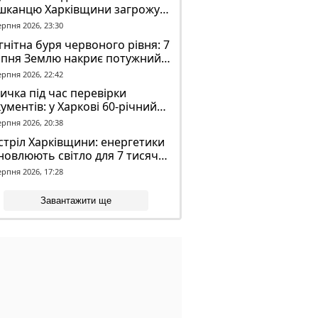
шканцю Харківщини загрожує
2 років обмеження волі
ерпня 2026, 23:30
нітна буря червоного рівня: 7
рпня Землю накриє потужний
омагнітний шторм
ерпня 2026, 22:42
ичка під час перевірки
ументів: у Харкові 60-річний
овік постраждав у конфлікті з
ерпня 2026, 20:38
К
тріл Харківщини: енергетики
новлюють світло для 7 тисяч
оживачів
ерпня 2026, 17:28
Завантажити ще